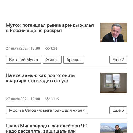
Мутко: потенциал рынка аренды жилья
в России еще не раскрыт
27 июля 2021, 10:00
634
Виталий Мутко
Жилье
Аренда
Еще
2
"Дом.РФ"
Россия
На все замки: как подготовить
квартиру к отъезду в отпуск
27 июля 2021, 10:00
1119
Москва Сегодня: мегаполис для жизни
Еще
5
Безопасность
Москва
Глава Минприроды: жителей зон ЧС
Полезное – РИА Недвижимость
надо расселять, защищать или