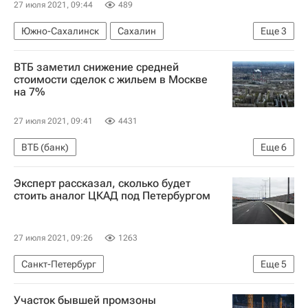
27 июля 2021, 09:44
489
Южно-Сахалинск
Сахалин
Еще
3
Михаил Мишустин
Строительство
ВТБ заметил снижение средней
Инфраструктура
стоимости сделок с жильем в Москве
на 7%
27 июля 2021, 09:41
4431
ВТБ (банк)
Еще
6
Московская область (Подмосковье)
Москва
Эксперт рассказал, сколько будет
Анатолий Печатников
Жилье
Сделки
стоить аналог ЦКАД под Петербургом
Россия
27 июля 2021, 09:26
1263
Санкт-Петербург
Еще
5
Высшая школа экономики (ВШЭ)
Россия
Участок бывшей промзоны
Строительство
Инфраструктура
Дороги