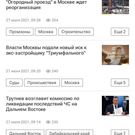
"Огородный проезд" в Москве ждет
реорганизация
27 июля 2021, 09:26
254
Промзоны
Москва
Строительство
Еще
2
Инфраструктура
Власти Москвы подали новый иск к
Департамент инвестиционной и промышленной политики города Москвы
экс-застройщику "Триумфального"
27 июля 2021, 09:20
240
Суды
Происшествия
Москва
Еще
5
Сергей Полонский
Промсвязьбанк
Трутнев возглавит комиссию по
Роснефть
Кутузовская миля
Жилье
ликвидации последствий ЧС на
Дальнем Востоке
27 июля 2021, 09:14
230
Дальний Восток
Забайкальский край
Еще
7