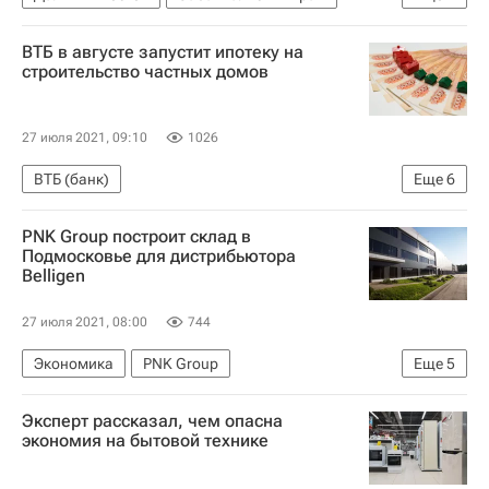
МЧС России (Министерство РФ по делам гражданской обороны, чрезвычайным ситуациям и ликвидации последствий стихийных бедствий)
ВТБ в августе запустит ипотеку на
Министерство энергетики РФ (Минэнерго России)
строительство частных домов
Федеральная служба по надзору в сфере защиты прав потребителей и благополучия человека (Роспотребнадзор)
Алексей Вовченко
Леонид Горнин
27 июля 2021, 09:10
1026
Александр Горовой
Россия
ВТБ (банк)
Еще
6
Московская область (Подмосковье)
PNK Group построит склад в
Ленинградская область
Подмосковье для дистрибьютора
Belligen
Анатолий Печатников
Жилье
Загородная недвижимость
Банки
27 июля 2021, 08:00
744
Экономика
PNK Group
Еще
5
Московская область (Подмосковье)
Москва
Эксперт рассказал, чем опасна
NF Group (ранее Knight Frank Russia)
экономия на бытовой технике
Коммерческая недвижимость
Россия