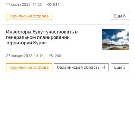
17 марта 2023, 14:23
541
Курильские острова
Еще
6
Коммерческая недвижимость
Инвесторы будут участвовать в
Парамушир
Россия
Гостиницы
генеральном планировании
территории Курил
Отели
Строительство
27 января 2022, 14:16
288
Курильские острова
Сахалинская область
Еще
3
Валерий Лимаренко
Инвестиции
Россия