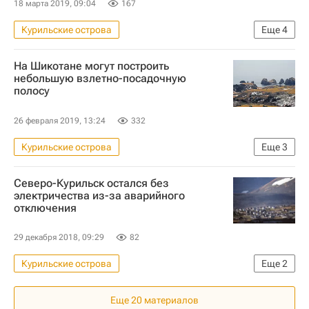
18 марта 2019, 09:04
167
Курильские острова
Еще
4
Новости - Недвижимость
Сахалин
На Шикотане могут построить
Жилье
Аварийные дома
небольшую взлетно-посадочную
полосу
26 февраля 2019, 13:24
332
Курильские острова
Еще
3
Новости - Недвижимость
Шикотан
Северо-Курильск остался без
Строительство
электричества из-за аварийного
отключения
29 декабря 2018, 09:29
82
Курильские острова
Еще
2
Новости - Недвижимость
Еще
20
материалов
ГУ МЧС по Сахалинской области