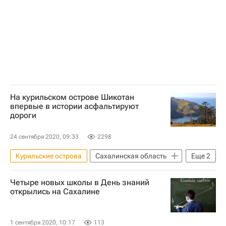
Северо-Курильск
Роза Хутор
Строительство
Отели
Инфраструктура
Гостиницы
Парамушир
На курильском острове Шикотан
впервые в истории асфальтируют
дороги
24 сентября 2020, 09:33
2298
Курильские острова
Сахалинская область
Еще
2
Шикотан
Дороги
Четыре новых школы в День знаний
открылись на Сахалине
1 сентября 2020, 10:17
113