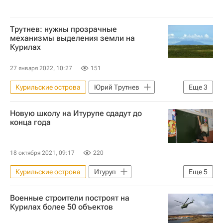
Трутнев: нужны прозрачные
механизмы выделения земли на
Курилах
27 января 2022, 10:27
151
Курильские острова
Юрий Трутнев
Еще
3
Дальний Восток
Россия
Новую школу на Итурупе сдадут до
Земельные участки
конца года
18 октября 2021, 09:17
220
Курильские острова
Итуруп
Еще
5
Валерий Лимаренко
Строительство
Военные строители построят на
Социальная инфраструктура
Курилах более 50 объектов
Инфраструктура
Школы