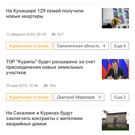
На Кунашире 129 семей получили
новые квартиры
12 февраля 2020, 09:29
427
Курильские острова
Сахалинская область
Еще
4
Валерий Лимаренко
Кунашир (остров)
ТОР "Курилы" будет расширена за счет
Жилье
Новостройки
присоединения новых земельных
участков
20 мая 2019, 14:46
354
Курильские острова
Дмитрий Медведев
Еще
2
Земельные участки
Правительство РФ
На Сахалине и Курилах будут
заключать контракты с жителями
аварийных домов