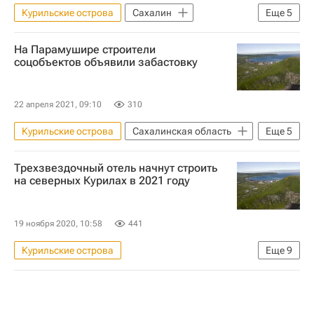
Курильские острова
Сахалин
Еще
5
Михаил Мишустин
Инфраструктура
На Парамушире строители
Южно-Сахалинск
Валерий Лимаренко
соцобъектов объявили забастовку
Россия
22 апреля 2021, 09:10
310
Курильские острова
Сахалинская область
Еще
5
Северо-Курильск
Строительство
Трехзвездочный отель начнут строить
Социальная инфраструктура
на северных Курилах в 2021 году
Инфраструктура
Строители
19 ноября 2020, 10:58
441
Курильские острова
Еще
9
Федеральное агентство по туризму (Ростуризм)
Коммерческая недвижимость