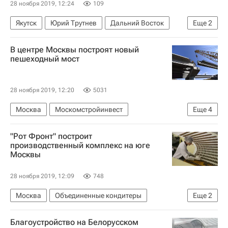
28 ноября 2019, 12:24
109
Якутск
Юрий Трутнев
Дальний Восток
Еще
2
Архитектура
Городская среда
В центре Москвы построят новый
пешеходный мост
28 ноября 2019, 12:20
5031
Москва
Москомстройинвест
Еще
4
Строительство
Инфраструктура
Мосты
"Рот Фронт" построит
Градостроительно-земельная комиссия г. Москвы
производственный комплекс на юге
Москвы
28 ноября 2019, 12:09
748
Москва
Объединенные кондитеры
Еще
2
Строительство
Инфраструктура
Благоустройство на Белорусском