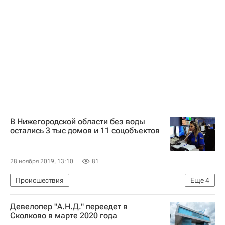
Риелторы
Строители
Владимир Каширцев
Россия
В Нижегородской области без воды
остались 3 тыс домов и 11 соцобъектов
28 ноября 2019, 13:10
81
Происшествия
Еще
4
МЧС России (Министерство РФ по делам гражданской обороны, чрезвычайным ситуациям и ликвидации последствий стихийных бедствий)
Девелопер "А.Н.Д." переедет в
Нижний Новгород
ЖКХ
Водоснабжение
Сколково в марте 2020 года