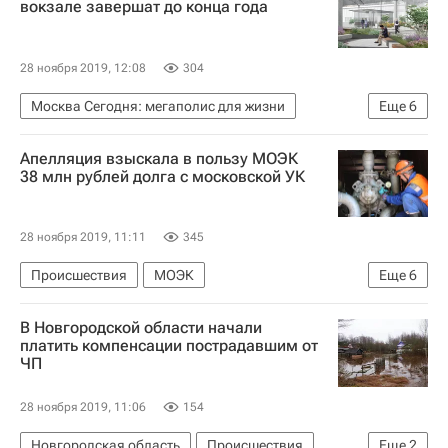
вокзале завершат до конца года
28 ноября 2019, 12:08
304
Москва Сегодня: мегаполис для жизни
Еще
6
Москва
Автомобильные дороги
Апелляция взыскала в пользу МОЭК
Городское хозяйство Москвы
38 млн рублей долга с московской УК
Комплекс городского хозяйства Москвы
Благоустройство
Городская среда
28 ноября 2019, 11:11
345
Происшествия
МОЭК
Еще
6
Москва Сегодня: мегаполис для жизни
Суды
В Новгородской области начали
ЖКХ
Долги
Городское хозяйство Москвы
платить компенсации пострадавшим от
ЧП
Комплекс городского хозяйства Москвы
28 ноября 2019, 11:06
154
Новгородская область
Происшествия
Еще
2