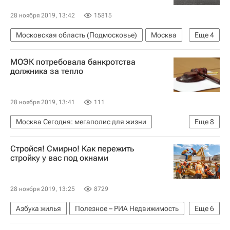
28 ноября 2019, 13:42
15815
Московская область (Подмосковье)
Москва
Еще
4
Сергей Собянин
РЖД
Инфраструктура
МОЭК потребовала банкротства
Строительство московских центральных диаметров
должника за тепло
28 ноября 2019, 13:41
111
Москва Сегодня: мегаполис для жизни
Еще
8
Москва
МОЭК
ЖКХ
Банкротство
Стройся! Смирно! Как пережить
Долги
Теплоснабжение
стройку у вас под окнами
Городское хозяйство Москвы
Комплекс городского хозяйства Москвы
28 ноября 2019, 13:25
8729
Азбука жилья
Полезное – РИА Недвижимость
Еще
6
Законодательство
Строительство