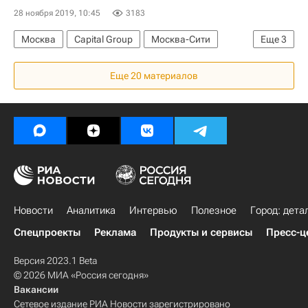
Мосгаз
Гормост
Мосводосток
28 ноября 2019, 10:45
3183
Автомобильные дороги
Москоллектор
Москва
Capital Group
Москва-Сити
Еще
3
ЖКХ
Небоскребы
Небоскреб "ОКО"
Еще 20 материалов
Коммерческая недвижимость
Новости
Аналитика
Интервью
Полезное
Город: дета
Спецпроекты
Реклама
Продукты и сервисы
Пресс-ц
Версия 2023.1 Beta
© 2026 МИА «Россия сегодня»
Вакансии
Сетевое издание РИА Новости зарегистрировано