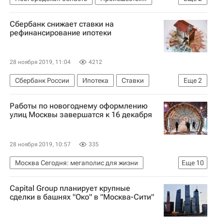
Андрей Никитин (политик)
Жилье
Сбербанк снижает ставки на
рефинансирование ипотеки
28 ноября 2019, 11:04
4212
Сбербанк России
Ипотека
Ставки
Еще
2
Жилье
Банки
Работы по новогоднему оформлению
улиц Москвы завершатся к 16 декабря
28 ноября 2019, 10:57
335
Москва Сегодня: мегаполис для жизни
Еще
10
Москва
Городская среда
Capital Group планирует крупные
Городское хозяйство Москвы
сделки в башнях "Око" в "Москва-Сити"
Комплекс городского хозяйства Москвы