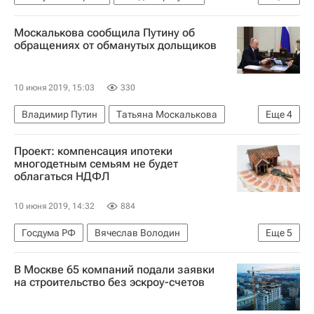
Татьяна Москалькова
Жилье
Россия
Москалькова сообщила Путину об
обращениях от обманутых дольщиков
10 июня 2019, 15:03
330
Владимир Путин
Татьяна Москалькова
Еще
4
Дольщики
Обманутые дольщики в России
Проект: компенсация ипотеки
Жилье
Россия
многодетным семьям не будет
облагаться НДФЛ
10 июня 2019, 14:32
884
Госдума РФ
Вячеслав Володин
Еще
5
Валентина Матвиенко
Жилье
Ипотека
В Москве 65 компаний подали заявки
Комитет ГД по бюджету и налогам
на строительство без эскроу-счетов
Законодательство