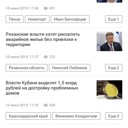
10 июня 2019, 17:46
431
Пенза
Новапорт
Иван Белозерцев
Еще
1
Аэропорты
Рязанские власти хотят расселять
аварийное жилье без привязки к
территории
10 июня 2019, 17:27
123
Рязанская область
Николай Любимов
Еще
2
Жилье
Рязанская область
Власти Кубани выделят 1,5 млрд
рублей на достройку проблемных
домов
10 июня 2019, 17:25
538
Краснодарский край
Вениамин Кондратьев
Еще
3
Жилье
Дольщики
Краснодарский край