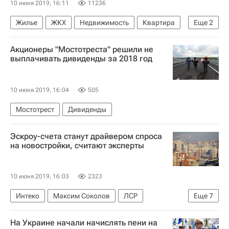
10 июня 2019, 16:11
11236
Жилье
ЖКХ
Недвижимость
Квартира
Еще
2
Дольщики
Полезное – РИА Недвижимость
Акционеры "Мостотреста" решили не
выплачивать дивиденды за 2018 год
10 июня 2019, 16:04
505
Мостотрест
Дивиденды
Эскроу-счета станут драйвером спроса
на новостройки, считают эксперты
10 июня 2019, 16:03
2323
Интеко
Максим Соколов
ЛСР
Еще
7
Сбербанк России
Гранель
На Украине начали начислять пени на
Дмитрий Котровский
"Дом.РФ"