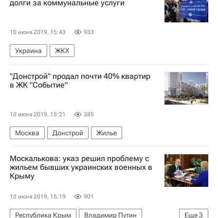
долги за коммунальные услуги
Аналитика – РИА Недвижимость
Организация "Опора России"
Россия
10 июня 2019, 15:43
933
Украина
ЖКХ
"Донстрой" продал почти 40% квартир
в ЖК "Событие"
10 июня 2019, 15:21
385
Москва
Донстрой
Жилье
Москалькова: указ решил проблему с
жильем бывших украинских военных в
Крыму
10 июня 2019, 15:19
901
Республика Крым
Владимир Путин
Еще
3