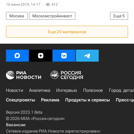
10 июня 2019, 14:17
412
Москва
Москомстройинвест
Еще
5
Переход строительства жилья в РФ на проектное финансирование
Еще 20 материалов
Жилье
Строительство
Эскроу-счета
Девелоперы
Новости
Аналитика
Интервью
Полезное
Город: дета
Спецпроекты
Реклама
Продукты и сервисы
Пресс-ц
Версия 2023.1 Beta
© 2026 МИА «Россия сегодня»
Вакансии
Сетевое издание РИА Новости зарегистрировано