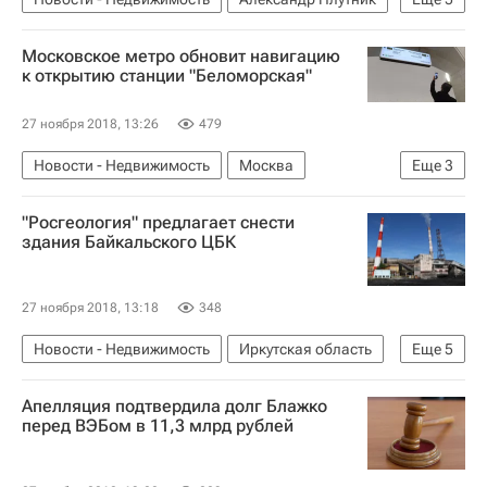
"Дом.РФ"
Московское метро обновит навигацию
Министерство строительства и жилищно-коммунального хозяйства РФ (Минстрой России)
к открытию станции "Беломорская"
Инфраструктура
ВЭБ.РФ (ВЭБ)
Россия
27 ноября 2018, 13:26
479
Новости - Недвижимость
Москва
Еще
3
Московский метрополитен
Инфраструктура
"Росгеология" предлагает снести
Россия
здания Байкальского ЦБК
27 ноября 2018, 13:18
348
Новости - Недвижимость
Иркутская область
Еще
5
Байкальский ЦБК
Росгеология
Снос
Апелляция подтвердила долг Блажко
Инфраструктура
Россия
перед ВЭБом в 11,3 млрд рублей