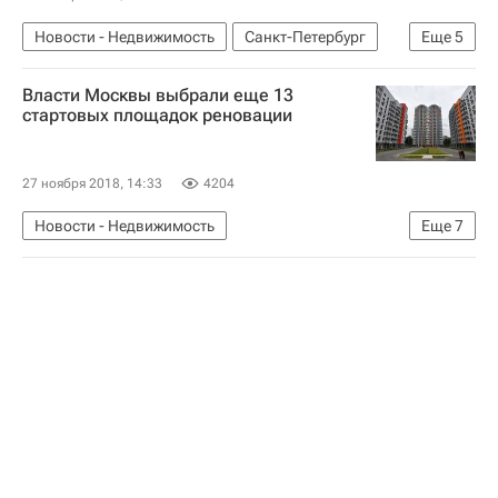
ЖКХ
Инфраструктура
Россия
Новости - Недвижимость
Санкт-Петербург
Еще
5
Российский аукционный дом
Алроса
Власти Москвы выбрали еще 13
Аукцион
Продажа
Россия
стартовых площадок реновации
27 ноября 2018, 14:33
4204
Новости - Недвижимость
Еще
7
Программа реновации в Москве
Москва
Правительство г. Москвы
Реновация
Недвижимость
Жилье
Россия