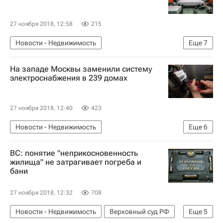
27 ноября 2018, 12:58
215
Новости - Недвижимость
Еще
7
Парламентское Собрание Союза Беларуси и России
На западе Москвы заменили систему
Белоруссия
Технониколь
Строительство
электроснабжения в 239 домах
Завод
Инфраструктура
Россия
27 ноября 2018, 12:40
423
Новости - Недвижимость
Еще
6
Городское хозяйство Москвы
Москва
ВС: понятие "неприкосновенность
Комплекс городского хозяйства Москвы
жилища" не затрагивает погреба и
бани
ЖКХ
Капремонт
Россия
27 ноября 2018, 12:32
708
Новости - Недвижимость
Верховный суд РФ
Еще
5