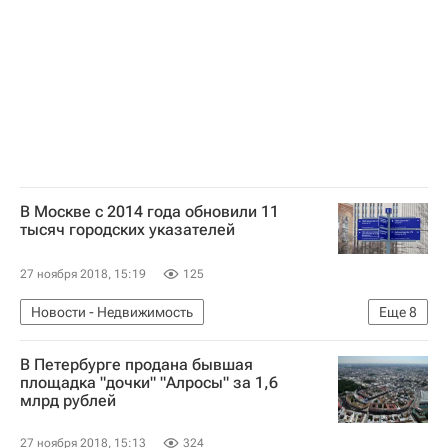
В Москве с 2014 года обновили 11
тысяч городских указателей
27 ноября 2018, 15:19
125
Новости - Недвижимость
Еще
8
Городское хозяйство Москвы
Москва
В Петербурге продана бывшая
Гасан Гасангаджиев
площадка "дочки" "Алросы" за 1,6
млрд рублей
Правительство г. Москвы
Департамент жилищно-коммунального хозяйства и благоустройства г. Москвы
27 ноября 2018, 15:13
324