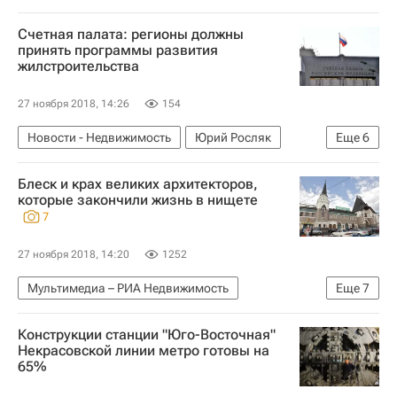
Счетная палата: регионы должны
принять программы развития
жилстроительства
27 ноября 2018, 14:26
154
Новости - Недвижимость
Юрий Росляк
Еще
6
Совет Федерации РФ
Счетная палата РФ
Блеск и крах великих архитекторов,
Строительство
Жилье
Недвижимость
которые закончили жизнь в нищете
7
Россия
27 ноября 2018, 14:20
1252
Мультимедиа – РИА Недвижимость
Еще
7
Мультимедиа
Испания
США
Франция
Конструкции станции "Юго-Восточная"
Архитекторы
Архитектура
Россия
Некрасовской линии метро готовы на
65%