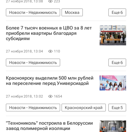
27 ноября 2018, 13:08
223
Новости - Недвижимость
Москва
Еще
6
Максим Блажко
Арбитраж
Суды
Более 7 тысяч военных в ЦВО за 8 лет
Девелоперы
ВЭБ.РФ (ВЭБ)
Россия
приобрели квартиры благодаря
субсидиям
27 ноября 2018, 13:04
110
Новости - Недвижимость
Еще
6
Центральный военный округ
Недвижимость
Красноярску выделили 500 млн рублей
Жилье
Военные
Субсидии
Россия
на переселение перед Универсиадой
27 ноября 2018, 13:02
1654
Новости - Недвижимость
Красноярский край
Еще
5
Правительство РФ
Бюджет
Жилье
"Технониколь" построила в Белоруссии
Недвижимость
Россия
завод полимерной изоляции