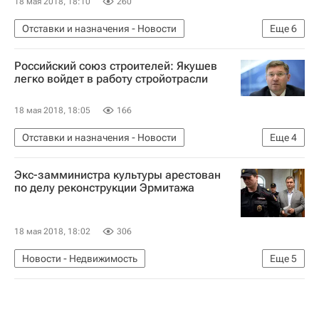
18 мая 2018, 18:10
260
Отставки и назначения - Новости
Еще
6
Новости - Недвижимость
Российский союз строителей: Якушев
Формирование нового состава правительства
легко войдет в работу стройотрасли
Владимир Якушев
Александр Старовойтов
18 мая 2018, 18:05
166
Министерство строительства и жилищно-коммунального хозяйства РФ (Минстрой России)
Отставки и назначения - Новости
Еще
4
Россия
Новости - Недвижимость
Экс-замминистра культуры арестован
Формирование нового состава правительства
по делу реконструкции Эрмитажа
Министерство строительства и жилищно-коммунального хозяйства РФ (Минстрой России)
Россия
18 мая 2018, 18:02
306
Новости - Недвижимость
Еще
5
"Дело реставраторов"
Москва
Эрмитаж (музей)
Басманный суд г. Москвы