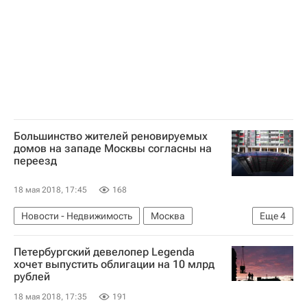
Россия
Большинство жителей реновируемых
домов на западе Москвы согласны на
переезд
18 мая 2018, 17:45
168
Новости - Недвижимость
Москва
Еще
4
Департамент городского имущества г. Москвы
Петербургский девелопер Legenda
Программа реновации в Москве
Жилье
хочет выпустить облигации на 10 млрд
рублей
Россия
18 мая 2018, 17:35
191