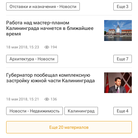
Отставки и назначения - Новости
Еще
3
Новости - Недвижимость
Михаил Мень
Работа над мастер-планом
Россия
Калининграда начнется в ближайшее
время
18 мая 2018, 15:23
194
Архитектура - Новости
Еще
7
Новости - Недвижимость
Калининград
Губернатор пообещал комплексную
Александр Плутник
АИЖК
застройку южной части Калининграда
Форум "Среда для жизни" в Калининграде
Городская среда
Россия
18 мая 2018, 15:21
136
Новости - Недвижимость
Калининград
Еще
4
Антон Алиханов
Еще 20 материалов
Форум "Среда для жизни" в Калининграде