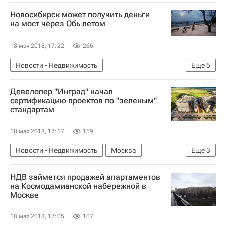
Новосибирск может получить деньги
на мост через Обь летом
18 мая 2018, 17:22
266
Новости - Недвижимость
Еще
5
Новосибирская область
Девелопер "Инград" начал
Федеральное дорожное агентство (Росавтодор)
сертификацию проектов по "зеленым"
стандартам
Министерство финансов РФ (Минфин России)
Инфраструктура
Россия
18 мая 2018, 17:17
159
Новости - Недвижимость
Москва
Еще
3
ГК "Инград"
Жилье
Россия
НДВ займется продажей апартаментов
на Космодамианской набережной в
Москве
18 мая 2018, 17:05
107