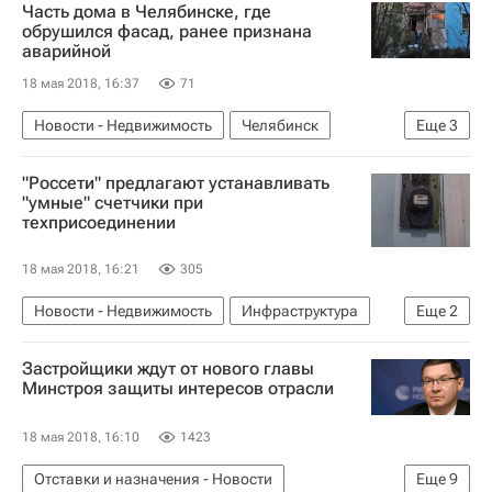
Часть дома в Челябинске, где
Министерство строительства и жилищно-коммунального хозяйства РФ (Минстрой России)
обрушился фасад, ранее признана
аварийной
Россия
18 мая 2018, 16:37
71
Новости - Недвижимость
Челябинск
Еще
3
Обрушение
Жилье
Россия
"Россети" предлагают устанавливать
"умные" счетчики при
техприсоединении
18 мая 2018, 16:21
305
Новости - Недвижимость
Инфраструктура
Еще
2
Россети
Россия
Застройщики ждут от нового главы
Минстроя защиты интересов отрасли
18 мая 2018, 16:10
1423
Отставки и назначения - Новости
Еще
9