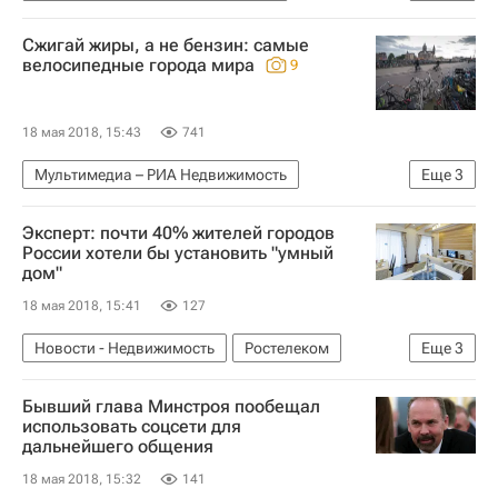
Новости - Недвижимость
Владимир Якушев
Сжигай жиры, а не бензин: самые
Владимир Воронин
Павел Поселенов
велосипедные города мира
9
ГК "Инград"
ФСК (девелопер)
Эталон
Формирование нового состава правительства
18 мая 2018, 15:43
741
Россия
Мультимедиа – РИА Недвижимость
Еще
3
Мультимедиа
Фото
Эксперт: почти 40% жителей городов
Городское хозяйство Москвы
России хотели бы установить "умный
дом"
18 мая 2018, 15:41
127
Новости - Недвижимость
Ростелеком
Еще
3
Форум "Среда для жизни" в Калининграде
Бывший глава Минстроя пообещал
Жилье
Россия
использовать соцсети для
дальнейшего общения
18 мая 2018, 15:32
141