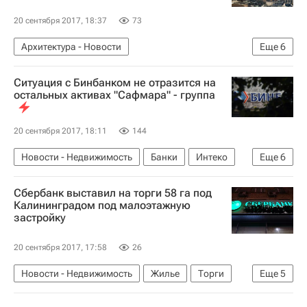
20 сентября 2017, 18:37
73
Архитектура - Новости
Еще
6
Новости - Недвижимость
Москва
Ситуация с Бинбанком не отразится на
Архитектура
Мосгорнаследие
Усадьба
остальных активах "Сафмара" - группа
Россия
20 сентября 2017, 18:11
144
Новости - Недвижимость
Банки
Интеко
Еще
6
Бинбанк
Сафмар
ГК "А101"
Сбербанк выставил на торги 58 га под
Санация банков в РФ и рынок недвижимости
Калининградом под малоэтажную
застройку
Ипотека
Россия
20 сентября 2017, 17:58
26
Новости - Недвижимость
Жилье
Торги
Еще
5
Строительство
Калининградская область