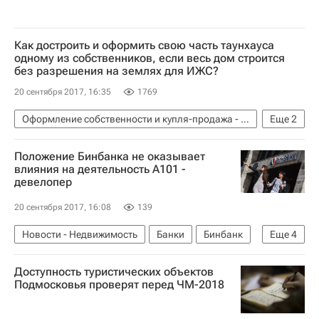
Как достроить и оформить свою часть таунхауса
одному из собственников, если весь дом строится
без разрешения на землях для ИЖС?
20 сентября 2017, 16:35
1769
Оформление собственности и купля-продажа - Вопрос-ответ - Полезное
Еще
2
Вопрос-ответ – РИА Недвижимость
Полезное
Положение Бинбанка не оказывает
влияния на деятельность А101 -
девелопер
20 сентября 2017, 16:08
139
Новости - Недвижимость
Банки
Бинбанк
Еще
4
ГК "А101"
Доступность туристических объектов
Санация банков в РФ и рынок недвижимости
Подмосковья проверят перед ЧМ-2018
Ипотека
Россия