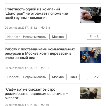
Санация
Сафмар
Отчетность одной из компаний
Санация банков в РФ и рынок недвижимости
"Донстроя" не отражает положение
всей группы - компания
Россия
20 сентября 2017, 15:12
516
Новости - Недвижимость
Москва
Еще
3
Дон-Строй
Финансовая отчетность
Работу с поставщиками коммунальных
Россия
ресурсов в Москве хотят перевести в
электронный вид
20 сентября 2017, 15:07
31
Новости - Недвижимость
Москва
ЖКХ
Еще
2
Инфраструктура
Россия
"Сафмар" не сможет быстро
реализовать недвижимые активы –
эксперт
20 сентября 2017, 14:55
60