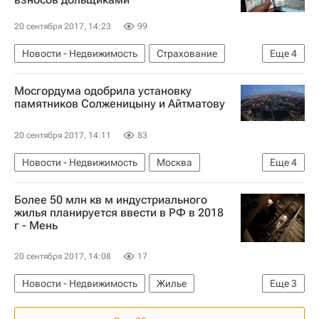
20 сентября 2017, 14:23
99
Новости - Недвижимость
Страхование
Еще
4
Строительство
Мосгордума одобрила установку
Создание компенсационного фонда дольщиков в РФ
памятников Солженицыну и Айтматову
Министерство строительства и жилищно-коммунального хозяйства РФ (Минстрой России)
20 сентября 2017, 14:11
83
Россия
Новости - Недвижимость
Москва
Еще
4
Памятники
Мосгордума
Городская среда
Более 50 млн кв м индустриального
Россия
жилья планируется ввести в РФ в 2018
г - Мень
20 сентября 2017, 14:08
17
Новости - Недвижимость
Жилье
Еще
3
Строительство
Михаил Мень
Россия