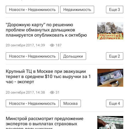
Новости - Недвижимость
Недвижимость
Еще
3
Сафмар
"Дорожную карту" по решению
Санация банков в РФ и рынок недвижимости
проблем обманутых дольщиков
планируется опубликовать к октябрю
Россия
20 сентября 2017, 14:39
187
Новости - Недвижимость
Дольщики
Еще
2
Михаил Мень
Россия
Крупный ТЦ в Москве при эвакуации
теряет в среднем $10 тыс выручки за 1
час - эксперт
20 сентября 2017, 14:38
31
Новости - Недвижимость
Москва
Еще
4
Происшествия
Коммерческая недвижимость
Минстрой рассмотрит предложение
Торговые центры
Россия
экспертов о выплатах страховых
взносов дольщиками