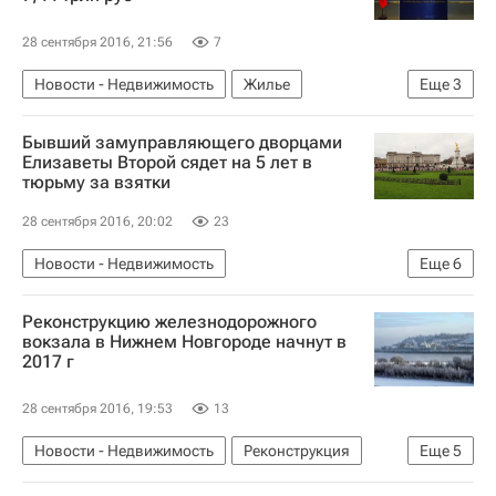
28 сентября 2016, 21:56
7
Новости - Недвижимость
Жилье
Еще
3
Строительство
Бывший замуправляющего дворцами
Министерство строительства и жилищно-коммунального хозяйства РФ (Минстрой России)
Елизаветы Второй сядет на 5 лет в
тюрьму за взятки
Россия
28 сентября 2016, 20:02
23
Новости - Недвижимость
Еще
6
Архитектура - Новости
Великобритания
Реконструкцию железнодорожного
Суды
Лондон
Архитектура
Коррупция
вокзала в Нижнем Новгороде начнут в
2017 г
28 сентября 2016, 19:53
13
Новости - Недвижимость
Реконструкция
Еще
5
Инфраструктура
Вокзалы
РЖД