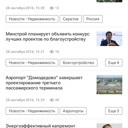
28 сентября 2016, 15:39
12
Новости - Недвижимость
Саратов
Россия
Минстрой планирует объявить конкурс
лучших проектов по благоустройству
28 сентября 2016, 15:31
16
Новости - Недвижимость
Благоустройство
Еще
4
Андрей Чибис
Аэропорт "Домодедово" завершает
Министерство строительства и жилищно-коммунального хозяйства РФ (Минстрой России)
проектирование третьего
пассажирского терминала
Городская среда
Россия
28 сентября 2016, 15:29
99
Новости - Недвижимость
Аэропорты
Еще
3
Домодедово
Коммерческая недвижимость
Энергоэффективный капремонт