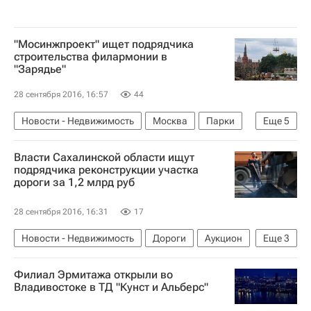
"Мосинжпроект" ищет подрядчика
строительства филармонии в
"Зарядье"
28 сентября 2016, 16:57
44
Новости - Недвижимость
Москва
Парки
Еще
5
Зарядье
Мосинжпроект
Власти Сахалинской области ищут
Строительство парка в Зарядье
подрядчика реконструкции участка
дороги за 1,2 млрд руб
Инфраструктура
Россия
28 сентября 2016, 16:31
17
Новости - Недвижимость
Дороги
Аукцион
Еще
3
Сахалинская область
Инфраструктура
Филиал Эрмитажа открыли во
Россия
Владивостоке в ТД "Кунст и Альберс"