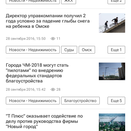
Новости - Недвижимость
ЖКХ
Еще
2
Астраханская область
Россия
Директор управкомпании получил 2
года условно за падение глыбы снега
на ребенка в Омске
28 сентября 2016, 15:50
11
Новости - Недвижимость
Суды
Омск
Еще
1
Россия
Города ЧМ-2018 могут стать
"пилотами" по внедрению
федеральных стандартов
благоустройства
28 сентября 2016, 15:42
28
Новости - Недвижимость
Благоустройство
Еще
5
Андрей Чибис
АИЖК
"Т Плюс" оказывает содействие по
Министерство строительства и жилищно-коммунального хозяйства РФ (Минстрой России)
делу против руководства фирмы
"Новый город"
Городская среда
Россия