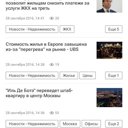
Россия
позволит жильцам снизить платежи за
услуги ЖКХ на треть
28 сентября 2016, 14:41
20
Новости - Недвижимость
ЖКХ
Еще
5
Энергоэффективное жилье
Андрей Чибис
Стоимость жилья в Европе завышена
Жилье
из-за "перегрева" на рынке - UBS
Министерство строительства и жилищно-коммунального хозяйства РФ (Минстрой России)
Россия
28 сентября 2016, 14:38
19
Новости - Недвижимость
Жилье
Цены
Еще
1
Европа
"Иль Де Ботэ" переведет штаб-
квартиру в центр Москвы
28 сентября 2016, 14:36
55
Новости - Недвижимость
Москва
Офисы
Еще
2