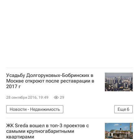
Нижний Новгород
Россия
Усадьбу Долгоруковых-Бобринских в
Москве откроют после реставрации в
2017 г
28 сентября 2016, 19:49
29
Новости - Недвижимость
Еще
6
Архитектура - Новости
Москва
ЖК Sreda вошел в топ-3 проектов с
Реконструкция
Архитектура
самыми крупногабаритными
квартирами
Управделами президента
Россия