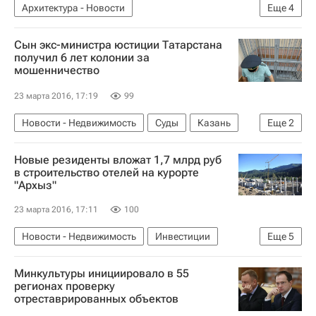
Архитектура - Новости
Еще
4
Новости - Недвижимость
Памятники
Сын экс-министра юстиции Татарстана
Владимир Мединский
Россия
получил 6 лет колонии за
мошенничество
23 марта 2016, 17:19
99
Новости - Недвижимость
Суды
Казань
Еще
2
Leroy Merlin
Россия
Новые резиденты вложат 1,7 млрд руб
в строительство отелей на курорте
"Архыз"
23 марта 2016, 17:11
100
Новости - Недвижимость
Инвестиции
Еще
5
Гостиницы
Апартаменты
Минкультуры инициировало в 55
Коммерческая недвижимость
регионах проверку
отреставрированных объектов
Карачаево-Черкесская республика (КЧР)