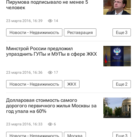
Пирумова подписывало не менее 5
человек
23 марта 2016, 16:39
14
Новости - Недвижимость
Реставрация
Еще
3
"Дело реставраторов"
Минстрой России предложил
Министерство культуры Российской Федерации (Минкультуры России)
упразднить ГУПы и МУПы в сфере ЖКХ
Россия
23 марта 2016, 16:36
17
Новости - Недвижимость
ЖКХ
Еще
2
Министерство строительства и жилищно-коммунального хозяйства РФ (Минстрой России)
Долларовая стоимость самого
Россия
дорогого первичного жилья Москвы за
год упала на 60%
23 марта 2016, 16:33
6
Новости - Недвижимость
Москва
Еще
3