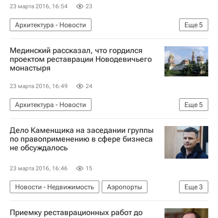
Россия
23 марта 2016, 16:54
23
Архитектура - Новости
Еще
5
Новости - Недвижимость
Памятники
Мединский рассказал, что гордился
Владимир Мединский
проектом реставрации Новодевичьего
монастыря
Министерство культуры Российской Федерации (Минкультуры России)
Россия
23 марта 2016, 16:49
24
Архитектура - Новости
Еще
5
Новости - Недвижимость
Москва
Дело Каменщика на заседании группы
Реставрация
Владимир Мединский
по правоприменению в сфере бизнеса
не обсуждалось
Россия
23 марта 2016, 16:46
15
Новости - Недвижимость
Аэропорты
Еще
3
Министерство внутренних дел РФ (МВД России)
Приемку реставрационных работ до
Инфраструктура
Россия