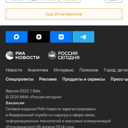
Элитное жилье
Жилье
Россия
Еще 20 материалов
Новости
Аналитика
Интервью
Полезное
Город: дета
Спецпроекты
Реклама
Продукты и сервисы
Пресс-ц
Версия 2023.1 Beta
© 2026 МИА «Россия сегодня»
Вакансии
Сетевое издание РИА Новости зарегистрировано
в Федеральной службе по надзору в сфере связи,
информационных технологий и массовых коммуникаций
(Роскомнадзор) 08 апреля 2014 года.