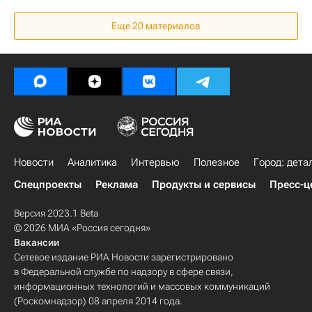
Коммерческая недвижимость
Strabag
Еще 20 материалов
Строительство
Сербия
IKEA
Новости
Аналитика
Интервью
Полезное
Город: дета
Спецпроекты
Реклама
Продукты и сервисы
Пресс-ц
Версия 2023.1 Beta
© 2026 МИА «Россия сегодня»
Вакансии
Сетевое издание РИА Новости зарегистрировано
в Федеральной службе по надзору в сфере связи,
информационных технологий и массовых коммуникаций
(Роскомнадзор) 08 апреля 2014 года.