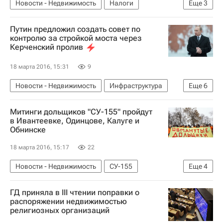
Новости - Недвижимость
Налоги
Еще
3
Недвижимость
Счетная палата РФ
Россия
Путин предложил создать совет по
контролю за стройкой моста через
Керченский пролив
18 марта 2016, 15:31
9
Новости - Недвижимость
Инфраструктура
Еще
6
Владимир Путин
Строительство
Мосты
Митинги дольщиков "СУ-155" пройдут
Республика Крым
в Ивантеевке, Одинцове, Калуге и
Обнинске
Строительство моста через Керченский пролив
Россия
18 марта 2016, 15:17
22
Новости - Недвижимость
СУ-155
Еще
4
Дольщики
Проблемы у компании "СУ-155"
ГД приняла в III чтении поправки о
Московская область (Подмосковье)
Россия
распоряжении недвижимостью
религиозных организаций