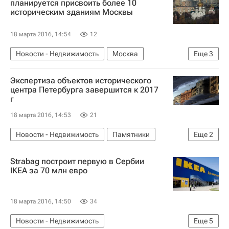
планируется присвоить более 10
историческим зданиям Москвы
18 марта 2016, 14:54
12
Новости - Недвижимость
Москва
Еще
3
Памятники
Городская среда
Россия
Экспертиза объектов исторического
центра Петербурга завершится к 2017
г
18 марта 2016, 14:53
21
Новости - Недвижимость
Памятники
Еще
2
Санкт-Петербург
Россия
Strabag построит первую в Сербии
IKEA за 70 млн евро
18 марта 2016, 14:50
34
Новости - Недвижимость
Еще
5