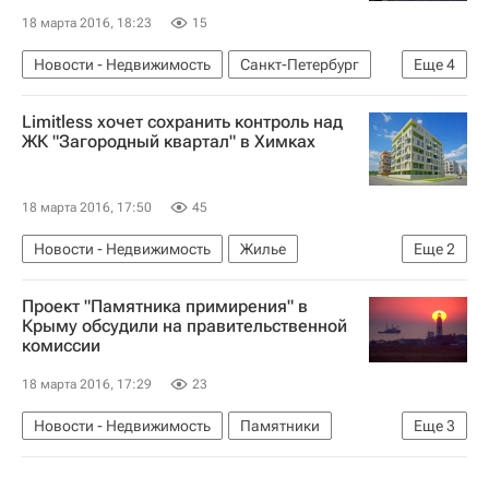
18 марта 2016, 18:23
15
Новости - Недвижимость
Санкт-Петербург
Еще
4
СУ-155
Дольщики
Жилье
Россия
Limitless хочет сохранить контроль над
ЖК "Загородный квартал" в Химках
18 марта 2016, 17:50
45
Новости - Недвижимость
Жилье
Еще
2
Московская область (Подмосковье)
Россия
Проект "Памятника примирения" в
Крыму обсудили на правительственной
комиссии
18 марта 2016, 17:29
23
Новости - Недвижимость
Памятники
Еще
3
Республика Крым
Городская среда