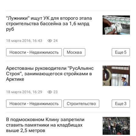
"Лужники" ищут УК для второго этапа
строительства бассейна за 1,6 млрд
руб
18 марта 2016, 16:43
24
Новости - Недвижимость
Москва
Еще
5
Строительство
Лужники
Арестованы руководители "РусАльянс
Спортивные объекты
Госзакупки
Россия
Строя", занимающегося стройками в
Арктике
18 марта 2016, 16:29
23
Новости - Недвижимость
Строительство
Еще
3
Мошенничество
Арест
Россия
В подмосковном Клину запретили
ставить памятники на кладбищах
выше 2,5 метров