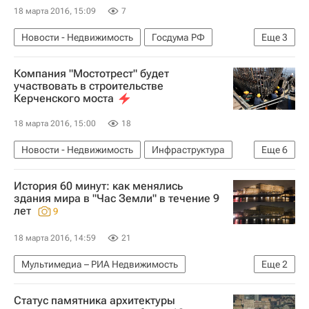
18 марта 2016, 15:09
7
Новости - Недвижимость
Госдума РФ
Еще
3
Недвижимость
Законодательство
Россия
Компания "Мостотрест" будет
участвовать в строительстве
Керченского моста
18 марта 2016, 15:00
18
Новости - Недвижимость
Инфраструктура
Еще
6
Строительство
Мосты
Республика Крым
История 60 минут: как менялись
Мостотрест
здания мира в "Час Земли" в течение 9
лет
9
Строительство моста через Керченский пролив
Россия
18 марта 2016, 14:59
21
Мультимедиа – РИА Недвижимость
Еще
2
Мультимедиа
Недвижимость
Статус памятника архитектуры