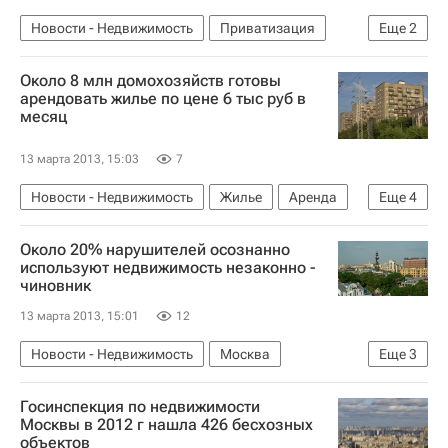
Новости - Недвижимость
Приватизация
Еще
2
Кабардино-Балкарская Республика (КБР)
Около 8 млн домохозяйств готовы
Россия
арендовать жилье по цене 6 тыс руб в
месяц
13 марта 2013, 15:03
7
Новости - Недвижимость
Жилье
Аренда
Еще
4
Фонд РЖС
MIPIM
MIPIM-2013
Россия
Около 20% нарушителей осознанно
используют недвижимость незаконно -
чиновник
13 марта 2013, 15:01
12
Новости - Недвижимость
Москва
Еще
3
Нарушения
Недвижимость
Россия
Госинспекция по недвижимости
Москвы в 2012 г нашла 426 бесхозных
объектов