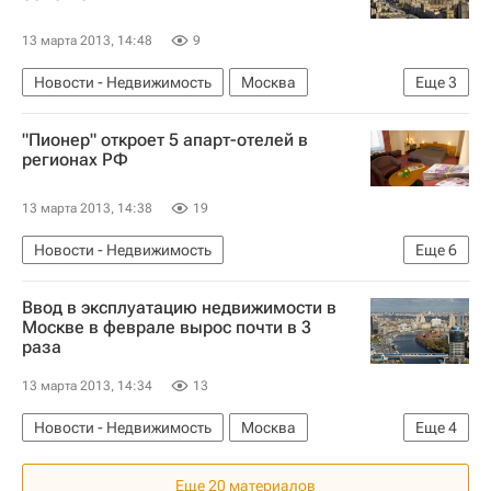
13 марта 2013, 14:48
9
Новости - Недвижимость
Москва
Еще
3
Недвижимость
"Пионер" откроет 5 апарт-отелей в
2012 год: события, итоги, комментарии
регионах РФ
Россия
13 марта 2013, 14:38
19
Новости - Недвижимость
Еще
6
Коммерческая недвижимость
Строительство
Ввод в эксплуатацию недвижимости в
Отели
ГК "Пионер"
MIPIM-2013
Россия
Москве в феврале вырос почти в 3
раза
13 марта 2013, 14:34
13
Новости - Недвижимость
Москва
Еще
4
Мосгосстройнадзор
Строительство
Еще 20 материалов