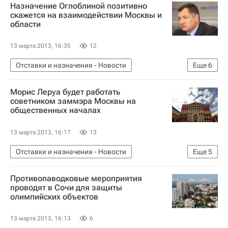
Назначение Оглоблиной позитивно
скажется на взаимодействии Москвы и
области
13 марта 2013, 16:35
12
Отставки и назначения - Новости
Еще
6
Новости - Недвижимость
Москва
Морис Леруа будет работать
Марат Хуснуллин
Назначения
советником заммэра Москвы на
общественных началах
Московская область (Подмосковье)
Россия
13 марта 2013, 16:17
13
Отставки и назначения - Новости
Еще
5
Новости - Недвижимость
Москва
Противопаводковые мероприятия
Марат Хуснуллин
Назначения
Россия
проводят в Сочи для защиты
олимпийских объектов
13 марта 2013, 16:13
6