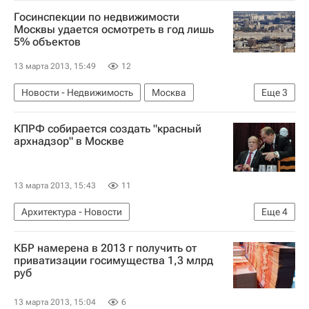
Краснодар
Строительство
Госинспекции по недвижимости
Сбербанк России
Россия
Москвы удается осмотреть в год лишь
5% объектов
13 марта 2013, 15:49
12
Новости - Недвижимость
Москва
Еще
3
Недвижимость
Земельные участки
Россия
КПРФ собирается создать "красный
архнадзор" в Москве
13 марта 2013, 15:43
11
Архитектура - Новости
Еще
4
Новости - Недвижимость
Москва
КБР намерена в 2013 г получить от
Архитектура
Россия
приватизации госимущества 1,3 млрд
руб
13 марта 2013, 15:04
6