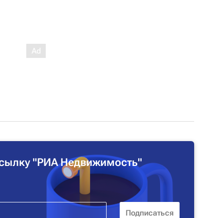
сылку "РИА Недвижимость"