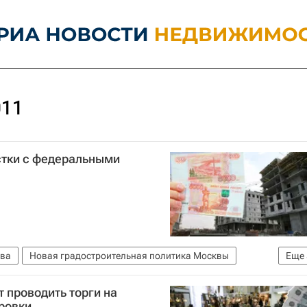
011
тки с федеральными
ва
Новая градостроительная политика Москвы
Еще
ат Хуснуллин
Земельные участки
Россия
т проводить торги на
ровки