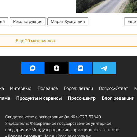
ва
Реконструкция
Марат Хуснуллин
Еще
руктура
Россия
Еще 20 материалов
ка
Интервью
Полезное
Город: детали
Вопрос-Ответ
М
лама
Продукты и сервисы
Пресс-центр
Блог редакции
Свидетельство о регистрации Эл № ФС77-57640
Учредитель: Федеральное государственное унитарное
предприятие Международное информационное агентство
«Россия сегодня»
(МИА «Россия сегодня»).