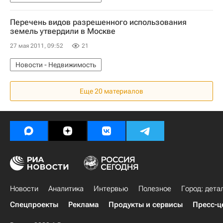
Перечень видов разрешенного использования
земель утвердили в Москве
27 мая 2011, 09:52
21
Новости - Недвижимость
Еще 20 материалов
Новости
Аналитика
Интервью
Полезное
Город: дета
Спецпроекты
Реклама
Продукты и сервисы
Пресс-ц