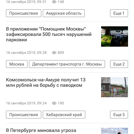
16 сентября 2019, 09:31
148
Происшествия
Амурская область
Еще
1
Сергей Матвеев
В приложении "Помощник Москвы"
зафиксировали 500 тысяч нарушений
парковки
16 сентября 2019, 09:28
809
Москва
Департамент транспорта г. Москвы
Еще
2
Парковка
Платная парковка в Москве
Комсомольск-на-Амуре получит 13
млн рублей на борьбу с паводком
16 сентября 2019, 09:24
190
Происшествия
Хабаровский край
Еще
3
Хабаровск
Комсомольск-на-Амуре
В Петербурге миновала угроза
Правительство Хабаровского края