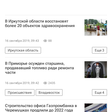
В Иркутской области восстановят
более 20 объектов здравоохранения
16 сентября 2019, 09:43
88
Иркутская область
Еще
3
Социальная инфраструктура
Виталий Мутко
В Приморье осужден старшина,
Паводок в Иркутской области
продававший топливо ради ремонта
части
16 сентября 2019, 09:42
2435
Происшествия
Владивосток
Еще
4
Следственный комитет России (СК РФ)
Строительство офиса Газпромбанка в
Ремонт
Криминал
Приморский край
Черемушках продлили до 2022 года