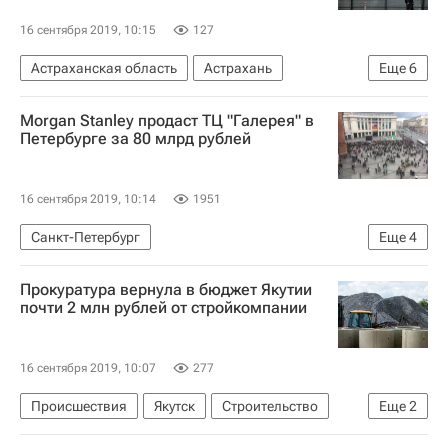
16 сентября 2019, 10:15
127
Астраханская область
Астрахань
Еще
6
Министерство финансов РФ (Минфин России)
Morgan Stanley продаст ТЦ "Галерея" в
Генеральная прокуратура РФ
Петербурге за 80 млрд рублей
Следственный комитет России (СК РФ)
Жилье
Аварийные дома
Игорь Бабушкин
16 сентября 2019, 10:14
1951
Санкт-Петербург
Еще
4
Коммерческая недвижимость
Продажа
Прокуратура вернула в бюджет Якутии
Торговая недвижимость
Morgan Stanley
почти 2 млн рублей от стройкомпании
16 сентября 2019, 10:07
277
Происшествия
Якутск
Строительство
Еще
2
Дороги
Республика Саха (Якутия)