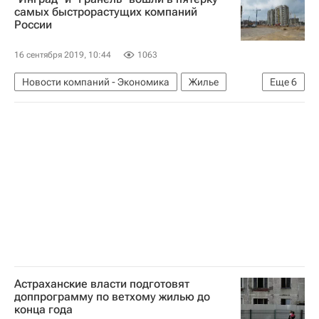
Городское хозяйство Москвы
самых быстрорастущих компаний
России
Комплекс городского хозяйства Москвы
Аналитика – РИА Недвижимость
16 сентября 2019, 10:44
1063
Новости компаний - Экономика
Жилье
Еще
6
Строительство
Гранель
ГК "Инград"
Роман Авдеев
Девелоперы
Россия
Астраханские власти подготовят
доппрограмму по ветхому жилью до
конца года