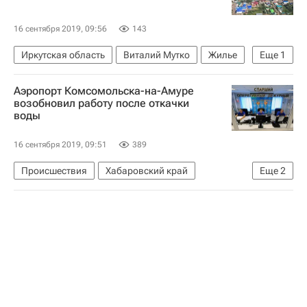
Городское хозяйство Москвы
Комплекс городского хозяйства Москвы
16 сентября 2019, 09:56
143
Арбитражный суд г. Москвы
Суды
Долги
Иркутская область
Виталий Мутко
Жилье
Еще
1
Россия
Паводок в Иркутской области
Аэропорт Комсомольска-на-Амуре
возобновил работу после откачки
воды
16 сентября 2019, 09:51
389
Происшествия
Хабаровский край
Еще
2
Комсомольск-на-Амуре
МЧС России (Министерство РФ по делам гражданской обороны, чрезвычайным ситуациям и ликвидации последствий стихийных бедствий)