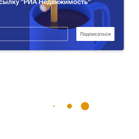
сылку "РИА Недвижимость"