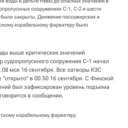
 воды в дельте Невы до опасных значений в
опропускных сооружениях С-1, С-2 и шести
 были закрыты. Движение пассажирских и
тскому корабельному фарватеру было
оды выше критических значений
р судопропускного сооружения С-1 начал
.08 мск 16 сентября. Все затворы КЗС
"открыто" в 00.50 16 сентября. С Финской
ений был зафиксирован уровень подъема
 говорится в сообщении.
тскому корабельному фарватеру