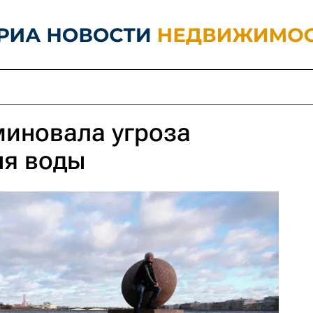
миновала угроза
ня воды