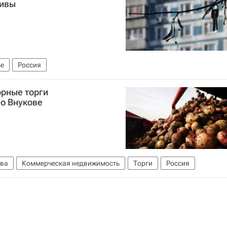
тивы
е
Россия
орные торги
о Внукове
ва
Коммерческая недвижимость
Торги
Россия