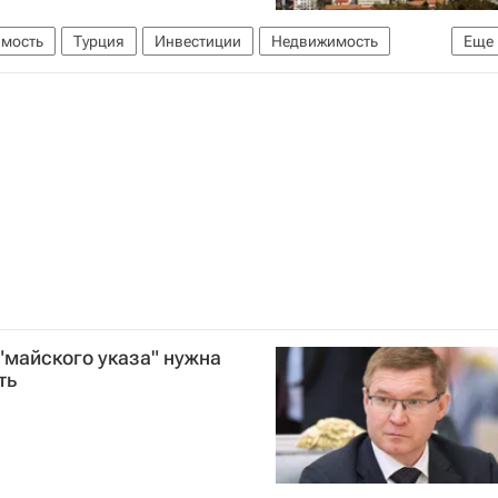
имость
Турция
Инвестиции
Недвижимость
Еще
"майского указа" нужна
ть