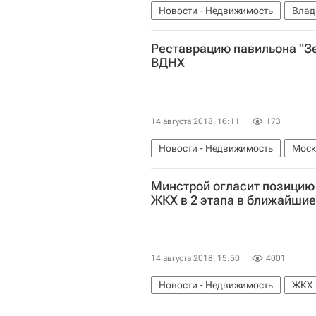
Новости - Недвижимость
Влад
Министерство строительства и ж
Реставрацию павильона "З
Россия
ВДНХ
14 августа 2018, 16:11
173
Новости - Недвижимость
Моск
Минстрой огласит позицию
ЖКХ в 2 этапа в ближайшие
14 августа 2018, 15:50
4001
Новости - Недвижимость
ЖКХ
Повышения тарифов ЖКХ из-за у