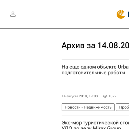
Архив за 14.08.2
На еще одном объекте Urba
подготовительные работы
14 августа 2018, 19:03
1072
Новости - Недвижимость
Проб
Urban Group
Жилье
Заверш
Экс-мэр туристической ст
Московская область (Подмосковь
УДО по делу Mirax Group