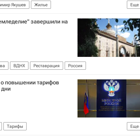
имир Якушев
Жилье
Еще
илищно-коммунального хозяйства РФ (Минстрой России)
емледелие" завершили на
ва
ВДНХ
Реставрация
Россия
 о повышении тарифов
 дни
Тарифы
Еще
величения НДС