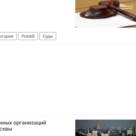
огория
Potok8
Суды
нных организаций
осквы