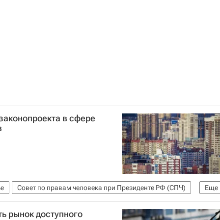
илищно-коммунального хозяйства РФ (Минстрой России)
законопроекта в сфере
в
е
Совет по правам человека при Президенте РФ (СПЧ)
Еще
ь рынок доступного