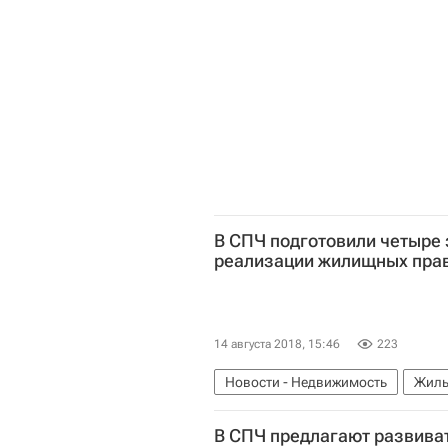
Министерство строительства и ж
Инфраструктура
Россия
В СПЧ подготовили четыре 
реализации жилищных пра
14 августа 2018, 15:46
223
Новости - Недвижимость
Жиль
Россия
В СПЧ предлагают развиват