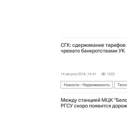
СГК: сдерживание тарифов
чревато банкротствами УК
14 августа 2018, 14:41
1025
Новости - Недвижимость
Тепл
Повышения тарифов ЖКХ из-за у
Между станцией МЦК "Бело
РГСУ скоро появится доро