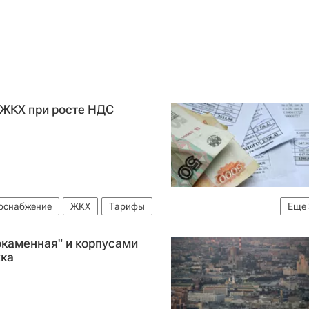
 ЖКХ при росте НДС
оснабжение
ЖКХ
Тарифы
Еще
величения НДС
Инфраструктура
Россия
каменная" и корпусами
жка