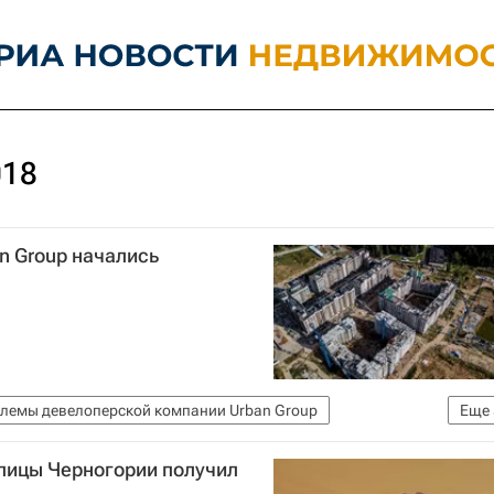
018
n Group начались
лемы девелоперской компании Urban Group
Еще
ение строительства домов Urban Group
олицы Черногории получил
е)
Россия