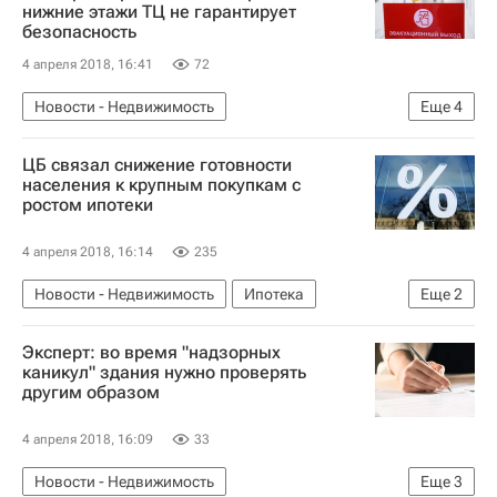
нижние этажи ТЦ не гарантирует
безопасность
4 апреля 2018, 16:41
72
Новости - Недвижимость
Еще
4
Проверка соблюдения пожарных норм на объектах недвижимости в РФ
ЦБ связал снижение готовности
Коммерческая недвижимость
Кинотеатры
населения к крупным покупкам с
ростом ипотеки
Россия
4 апреля 2018, 16:14
235
Новости - Недвижимость
Ипотека
Еще
2
Центральный Банк РФ (ЦБ РФ)
Россия
Эксперт: во время "надзорных
каникул" здания нужно проверять
другим образом
4 апреля 2018, 16:09
33
Новости - Недвижимость
Еще
3