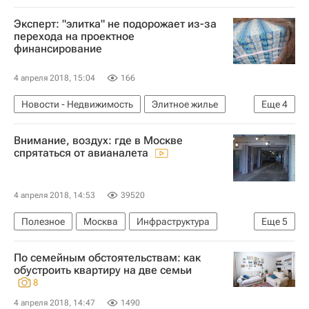
Реконструкция
Инфраструктура
Россия
Эксперт: "элитка" не подорожает из-за
перехода на проектное
финансирование
4 апреля 2018, 15:04
166
Новости - Недвижимость
Элитное жилье
Еще
4
Строительство
Цены
Жилье
Россия
Внимание, воздух: где в Москве
спрятаться от авианалета
4 апреля 2018, 14:53
39520
Полезное
Москва
Инфраструктура
Еще
5
Городское хозяйство Москвы
Россия
По семейным обстоятельствам: как
Москва Сегодня: мегаполис для жизни
обустроить квартиру на две семьи
8
Комплекс городского хозяйства Москвы
4 апреля 2018, 14:47
1490
Полезное – РИА Недвижимость