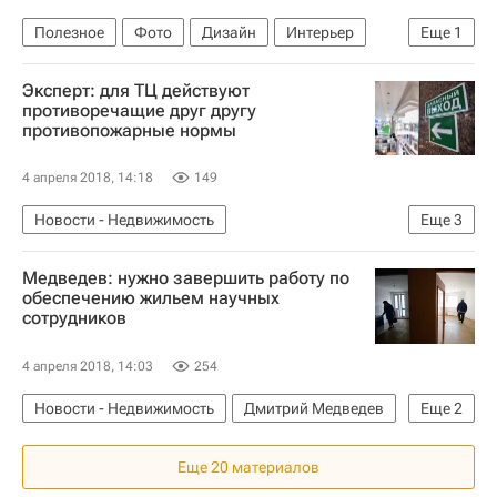
Полезное
Фото
Дизайн
Интерьер
Еще
1
Мультимедиа – РИА Недвижимость
Эксперт: для ТЦ действуют
противоречащие друг другу
противопожарные нормы
4 апреля 2018, 14:18
149
Новости - Недвижимость
Еще
3
Проверка соблюдения пожарных норм на объектах недвижимости в РФ
Медведев: нужно завершить работу по
Недвижимость
Россия
обеспечению жильем научных
сотрудников
4 апреля 2018, 14:03
254
Новости - Недвижимость
Дмитрий Медведев
Еще
2
Жилье
Россия
Еще 20 материалов