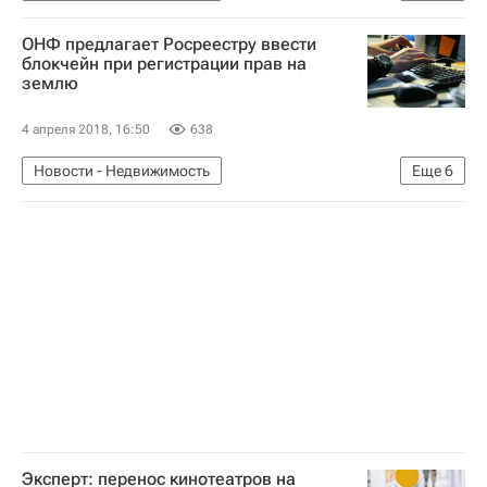
Строительство метро в Москве
Москва
ОНФ предлагает Росреестру ввести
Метро
Инфраструктура
Россия
блокчейн при регистрации прав на
землю
4 апреля 2018, 16:50
638
Новости - Недвижимость
Еще
6
Федеральная служба государственной регистрации, кадастра и картографии (Росреестр)
ОНФ
Земельные участки
Международная конференция "Цифровая трансформация: интеллектуальная собственность и блокчейн-технологии"
Инфраструктура
Россия
Эксперт: перенос кинотеатров на