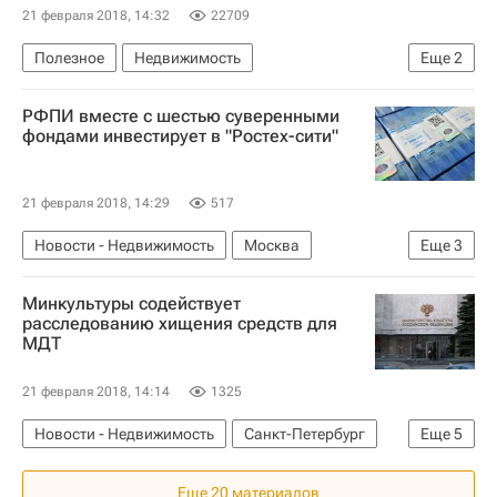
21 февраля 2018, 14:32
22709
Полезное
Недвижимость
Еще
2
Городская среда
РФПИ вместе с шестью суверенными
Полезное – РИА Недвижимость
фондами инвестирует в "Ростех-сити"
21 февраля 2018, 14:29
517
Новости - Недвижимость
Москва
Еще
3
Инвестиции
Коммерческая недвижимость
Минкультуры содействует
Россия
расследованию хищения средств для
МДТ
21 февраля 2018, 14:14
1325
Новости - Недвижимость
Санкт-Петербург
Еще
5
Строительство
Следствие
Хищение
Еще 20 материалов