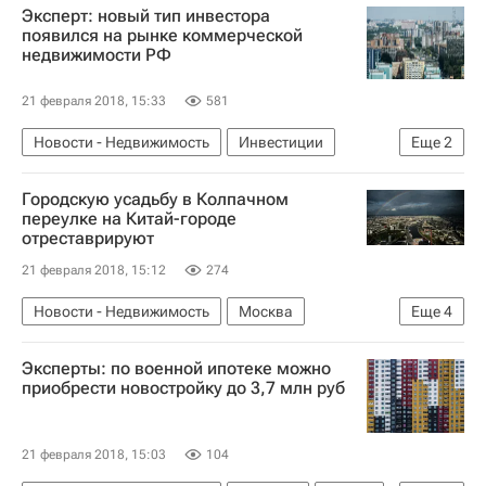
Эксперт: новый тип инвестора
Архсовет Москвы
Проектирование
появился на рынке коммерческой
недвижимости РФ
Архитектура
Россия
21 февраля 2018, 15:33
581
Новости - Недвижимость
Инвестиции
Еще
2
Коммерческая недвижимость
Россия
Городскую усадьбу в Колпачном
переулке на Китай-городе
отреставрируют
21 февраля 2018, 15:12
274
Новости - Недвижимость
Москва
Еще
4
Реставрация
Усадьба
Городская среда
Эксперты: по военной ипотеке можно
Россия
приобрести новостройку до 3,7 млн руб
21 февраля 2018, 15:03
104