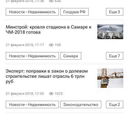
21 февраля 2018, 17:36
626
Новости - Недвижимость
Госдума РФ
Еще
3
Законодательство
Регистрация
Россия
Минстрой: кровля стадиона в Самаре к
ЧМ-2018 готова
21 февраля 2018, 17:17
108
Новости - Недвижимость
Самара
Еще
7
Строительство
Стадионы
Эксперт: поправки в закон о долевом
ЧМ-2018 по футболу
Подготовка к ЧМ-2018
строительстве лишат отрасль 6 трлн
руб
Министерство строительства и жилищно-коммунального хозяйства РФ (Минстрой России)
Инфраструктура
Россия
21 февраля 2018, 17:05
1072
Новости - Недвижимость
Законодательство
Еще
2
Долевое строительство
Россия