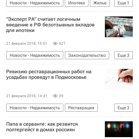
Новости - Недвижимость
Ипотека
Жилье
Еще
1
Россия
"Эксперт РА" считает логичным
введение в РФ безотзывных вкладов
для ипотеки
21 февраля 2018, 15:01
627
Новости - Недвижимость
Законодательство
Еще
3
Ипотека
Банки
Россия
Ревизию реставрационных работ на
усадьбах проведут в Подмосковье
21 февраля 2018, 14:41
39
Новости - Недвижимость
Реставрация
Еще
3
Усадьба
Московская область (Подмосковье)
Папа в серванте: как резвится
Россия
полтергейст в домах россиян