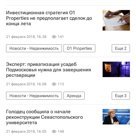
Инвестиционная стратегия O1
Properties не предполагает сделок до
конца лета
21 февраля 2018, 16:38
141
Новости - Недвижимость
O1 Properties
Еще
2
Проблемы O1 Group Бориса Минца
Россия
Эксперт: приватизация усадеб
Подмосковья нужна для завершения
реставрации
21 февраля 2018, 16:08
113
Новости - Недвижимость
Аренда
Еще
3
Реставрация
Голодец сообщила о начале
Московская область (Подмосковье)
Россия
реконструкции Севастопольского
университета
21 февраля 2018, 16:05
148