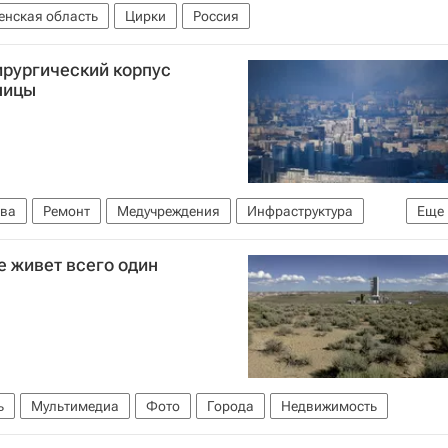
енская область
Цирки
Россия
ирургический корпус
ницы
ва
Ремонт
Медучреждения
Инфраструктура
Еще
е живет всего один
ь
Мультимедиа
Фото
Города
Недвижимость