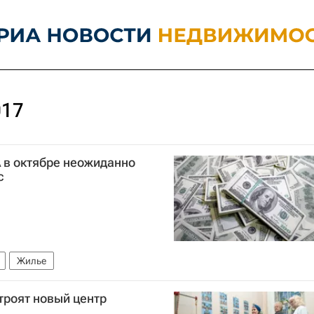
017
 в октябре неожиданно
с
Жилье
троят новый центр