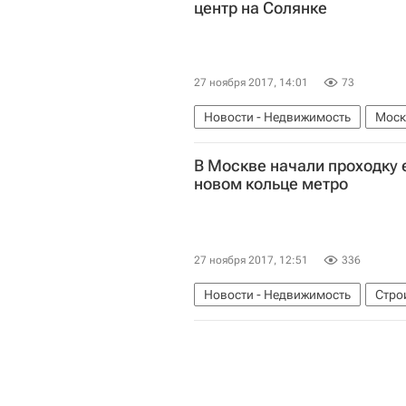
центр на Солянке
27 ноября 2017, 14:01
73
Новости - Недвижимость
Моск
Россия
В Москве начали проходку 
новом кольце метро
27 ноября 2017, 12:51
336
Новости - Недвижимость
Стро
Метро
Инфраструктура
Ро