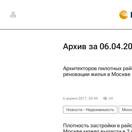
Архив за 06.04.2
Архитекторов пилотных ра
реновации жилья в Москве 
6 апреля 2017, 20:49
24
Новости - Недвижимость
Моск
Конкурсы
Строительство
С
Плотность застройки в рай
Россия
Москве может вырасти в 2 р