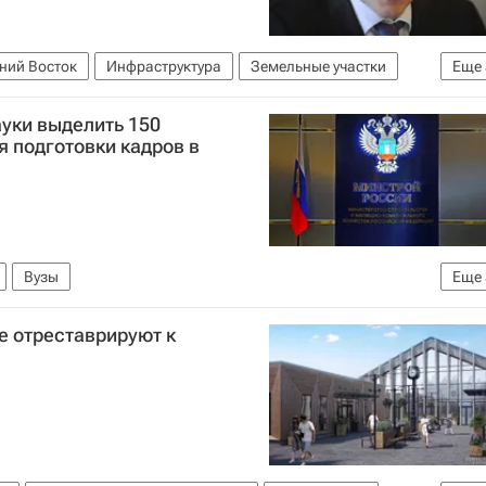
ний Восток
Инфраструктура
Земельные участки
Еще
восточного гектара"
Россия
уки выделить 150
 подготовки кадров в
Вузы
Еще
илищно-коммунального хозяйства РФ (Минстрой России)
е отреставрируют к