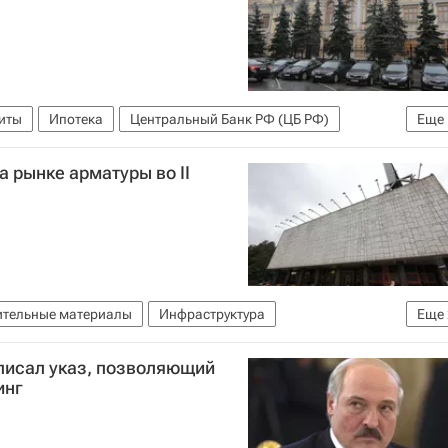
иты
Ипотека
Центральный Банк РФ (ЦБ РФ)
Еще
 рынке арматуры во II
ительные материалы
Инфраструктура
Еще
лужба (ФАС России)
Россия
писал указ, позволяющий
инг