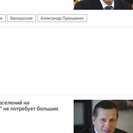
е
Белоруссия
Александр Лукашенко
оселений на
" не потребует больших