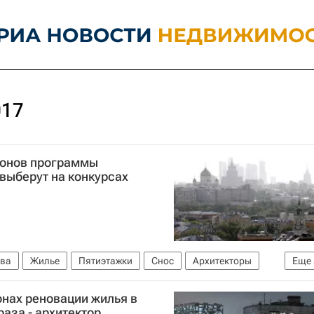
017
йонов программы
выберут на конкурсах
ва
Жилье
Пятиэтажки
Снос
Архитекторы
Еще
ергей Кузнецов
Расселение пятиэтажек в Москве
онах реновации жилья в
аза - архитектор