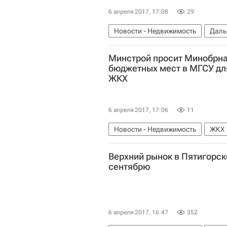
6 апреля 2017, 17:08
29
Новости - Недвижимость
Даль
Юрий Трутнев
Выдача "дальне
Минстрой просит Минобрна
бюджетных мест в МГСУ для
ЖКХ
6 апреля 2017, 17:06
11
Новости - Недвижимость
ЖКХ
Министерство строительства и ж
Верхний рынок в Пятигорск
Инфраструктура
Россия
сентябрю
6 апреля 2017, 16:47
352