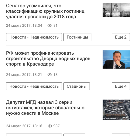
Сенатор усомнился, что
классификацию крупных гостиниц
удастся провести до 2018 года
24 марта 2017, 18:34
31
Новости - Недвижимость
Гостиницы
Еще
2
Коммерческая недвижимость
Россия
РФ может профинансировать
строительство Дворца водных видов
спорта в Краснодаре
24 марта 2017, 18:21
18
Новости - Недвижимость
Стадионы
Еще
4
Краснодар
Виталий Мутко
Депутат МГД назвал 3 серии
Инфраструктура
Россия
пятиэтажек, которые обязательно
нужно снести в Москве
24 марта 2017, 18:16
987