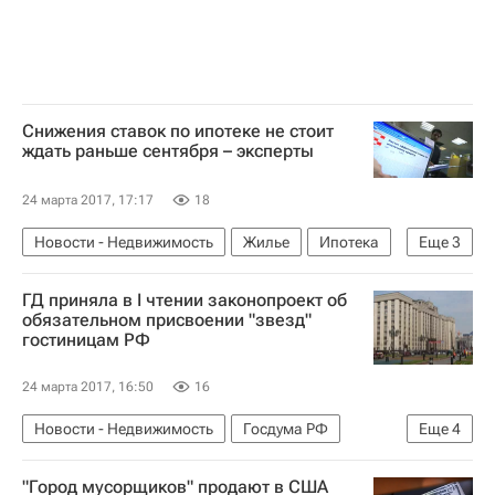
Снижения ставок по ипотеке не стоит
ждать раньше сентября – эксперты
24 марта 2017, 17:17
18
Новости - Недвижимость
Жилье
Ипотека
Еще
3
Ставки
Центральный Банк РФ (ЦБ РФ)
ГД приняла в I чтении законопроект об
Россия
обязательном присвоении "звезд"
гостиницам РФ
24 марта 2017, 16:50
16
Новости - Недвижимость
Госдума РФ
Еще
4
Гостиницы
Коммерческая недвижимость
"Город мусорщиков" продают в США