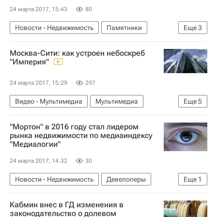
24 марта 2017, 15:43
80
Новости - Недвижимость
Памятники
Еще
3
Реставрация
Волгоград
Россия
Москва-Сити: как устроен небоскреб
"Империя"
24 марта 2017, 15:29
297
Видео - Мультимедиа
Мультимедиа
Еще
5
Москва
Москва-Сити
Инфраструктура
"Мортон" в 2016 году стал лидером
Недвижимость
Россия
рынка недвижимости по медиаиндексу
"Медиалогии"
24 марта 2017, 14:32
30
Новости - Недвижимость
Девелоперы
Еще
1
Россия
Кабмин внес в ГД изменения в
законодательство о долевом