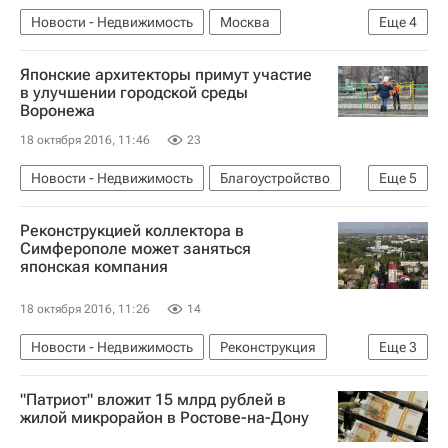
Новости - Недвижимость
Москва
Еще
4
Парковка
Инфраструктура
Японские архитекторы примут участие
Развитие парковочного пространства в Москве
в улучшении городской среды
Воронежа
Россия
18 октября 2016, 11:46
23
Новости - Недвижимость
Благоустройство
Еще
5
Воронеж
Андрей Чибис
Городская среда
Реконструкцией коллектора в
Инфраструктура
Россия
Симферополе может заняться
японская компания
18 октября 2016, 11:26
14
Новости - Недвижимость
Реконструкция
Еще
3
Инфраструктура
Симферополь
Россия
"Патриот" вложит 15 млрд рублей в
жилой микрорайон в Ростове-на-Дону