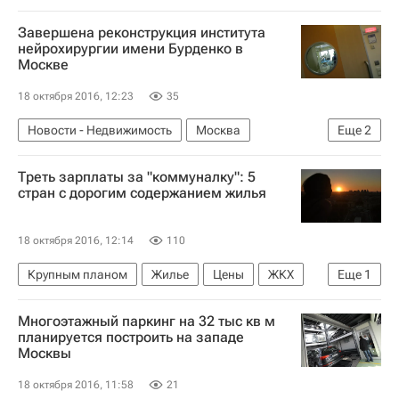
Гостиницы
Коммерческая недвижимость
Завершена реконструкция института
Россия
нейрохирургии имени Бурденко в
Москве
18 октября 2016, 12:23
35
Новости - Недвижимость
Москва
Еще
2
Медучреждения
Россия
Треть зарплаты за "коммуналку": 5
стран с дорогим содержанием жилья
18 октября 2016, 12:14
110
Крупным планом
Жилье
Цены
ЖКХ
Еще
1
Аналитика – РИА Недвижимость
Многоэтажный паркинг на 32 тыс кв м
планируется построить на западе
Москвы
18 октября 2016, 11:58
21