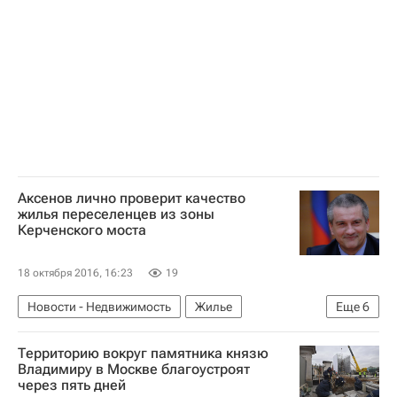
Аксенов лично проверит качество
жилья переселенцев из зоны
Керченского моста
18 октября 2016, 16:23
19
Новости - Недвижимость
Жилье
Еще
6
Инфраструктура
Строительство
Мосты
Территорию вокруг памятника князю
Республика Крым
Владимиру в Москве благоустроят
через пять дней
Строительство моста через Керченский пролив