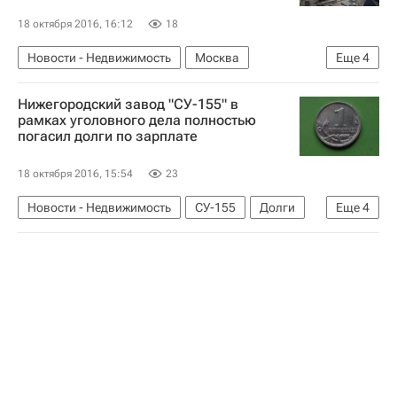
Россия
18 октября 2016, 16:12
18
Новости - Недвижимость
Москва
Еще
4
Памятники
Благоустройство
Нижегородский завод "СУ-155" в
Городская среда
Россия
рамках уголовного дела полностью
погасил долги по зарплате
18 октября 2016, 15:54
23
Новости - Недвижимость
СУ-155
Долги
Еще
4
Нижний Новгород
Завод
Проблемы у компании "СУ-155"
Россия