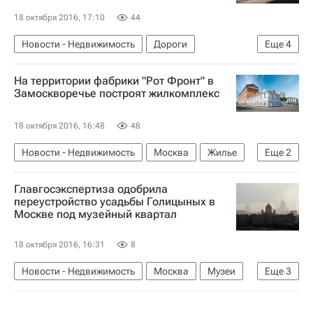
18 октября 2016, 17:10
44
Новости - Недвижимость
Дороги
Еще
4
Инфраструктура
Строительство
На территории фабрики "Рот Фронт" в
Республика Крым
Россия
Замоскворечье построят жилкомплекс
18 октября 2016, 16:48
48
Новости - Недвижимость
Москва
Жилье
Еще
2
Строительство
Россия
Главгосэкспертиза одобрила
переустройство усадьбы Голицыных в
Москве под музейный квартал
18 октября 2016, 16:31
8
Новости - Недвижимость
Москва
Музеи
Еще
3
Усадьба
Городская среда
Россия