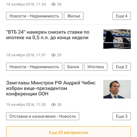
18 октября 2016, 11:24
28
Новости - Недвижимость
Жилье
Еще
4
Инвестиции
Ростов-на-Дону
"ВТБ 24" намерен снизить ставки по
ЗАО "Патриот"
Россия
ипотеке на 0,5 п.п. до конца недели
18 октября 2016, 11:07
29
Новости - Недвижимость
Банки
Ипотека
Еще
2
ВТБ24
Россия
Замглавы Минстроя РФ Андрей Чибис
избран вице-президентом
конференции ООН
18 октября 2016, 11:05
38
Отставки и назначения - Новости
Еще
3
Новости - Недвижимость
ЖКХ
Еще 20 материалов
Андрей Чибис