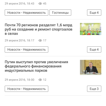
29 апреля 2016, 18:43
45
Новости - Недвижимость
Гостиницы
Еще
4
Волгоградская область
ЧМ-2018 по футболу
Почти 70 регионов разделят 1,6 млрд
Коммерческая недвижимость
Россия
руб на создание и ремонт спортзалов
в селах
29 апреля 2016, 18:17
17
Новости - Недвижимость
Еще
4
Спортивные объекты
Субсидии
Путин выступил против увеличения
Инфраструктура
Россия
федерального финансирования
индустриальных парков
29 апреля 2016, 18:00
12
Новости - Недвижимость
Еще
3
Коммерческая недвижимость
Владимир Путин
Россия