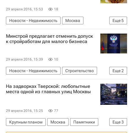
29 апреля 2016, 15:53
18
Новости - Недвижимость
Москва
Еще
5
ВТБ (банк)
Апартаменты
АИЖК
Жилье
Минстрой предлагает отменить допуск
Россия
к стройработам для малого бизнеса
29 апреля 2016, 15:39
10
Новости - Недвижимость
Строительство
Еще
2
Министерство строительства и жилищно-коммунального хозяйства РФ (Минстрой России)
На задворках Тверской: любопытные
Россия
места одной из главных улиц Москвы
29 апреля 2016, 15:25
77
Крупным планом
Москва
Памятники
Еще
3
Архитектура
Россия