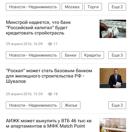
Новости - Недвижимость
Москва
Торги
Еще
2
Усадьба
Россия
Минстрой надеется, что банк
"Российский капитал" будет
кредитовать стройотрасль
29 апреля 2016, 16:09
11
Новости - Недвижимость
Банки
Кредиты
Еще
3
Строительство
Михаил Мень
Россия
"Роскап" может стать базовым банком
для жилищного строительства РФ -
Шувалов
29 апреля 2016, 15:59
18
Новости - Недвижимость
Жилье
Еще
3
Строительство
Игорь Шувалов
Россия
АИЖК может выкупить у ВТБ 46 тыс кв
м апартаментов в МФК Match Point