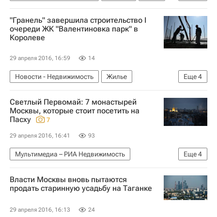
Банк Москвы
Россия
"Гранель" завершила строительство I
очереди ЖК "Валентиновка парк" в
Королеве
29 апреля 2016, 16:59
14
Новости - Недвижимость
Жилье
Еще
4
Строительство
Гранель
Светлый Первомай: 7 монастырей
Московская область (Подмосковье)
Россия
Москвы, которые стоит посетить на
Пасху
7
29 апреля 2016, 16:41
93
Мультимедиа – РИА Недвижимость
Еще
4
Мультимедиа
Москва
Храмы
Россия
Власти Москвы вновь пытаются
продать старинную усадьбу на Таганке
29 апреля 2016, 16:13
24