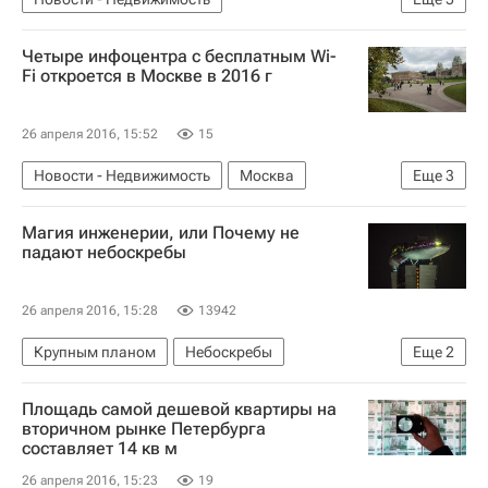
Свердловская область
Обыск
Четыре инфоцентра с бесплатным Wi-
ЧМ-2018 по футболу
Подготовка к ЧМ-2018
Fi откроется в Москве в 2016 г
Россия
26 апреля 2016, 15:52
15
Новости - Недвижимость
Москва
Еще
3
Благоустройство
Городская среда
Россия
Магия инженерии, или Почему не
падают небоскребы
26 апреля 2016, 15:28
13942
Крупным планом
Небоскребы
Еще
2
Архитектура
Аналитика – РИА Недвижимость
Площадь самой дешевой квартиры на
вторичном рынке Петербурга
составляет 14 кв м
26 апреля 2016, 15:23
19