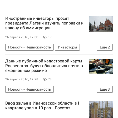
Иностранные инвесторы просят
президента Латвии изучить поправки к
закону об иммиграции
26 апреля 2016, 17:30
19
Новости - Недвижимость
Инвесторы
Еще
2
Недвижимость
Латвия
Данные публичной кадастровой карты
Росреестра будут обновляться почти в
ежедневном режиме
26 апреля 2016, 17:28
78
Новости - Недвижимость
Еще
3
Федеральная служба государственной регистрации, кадастра и картографии (Росреестр)
Ввод жилья в Ивановской области в I
Карты
Россия
квартале упал в 10 раз - Росстат