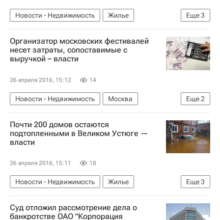
Новости - Недвижимость
Жилье
Еще
3
Санкт-Петербург
Цены
Россия
Организатор московских фестивалей
несет затраты, сопоставимые с
выручкой – власти
26 апреля 2016, 15:12
14
Новости - Недвижимость
Москва
Еще
2
Благоустройство
Россия
Почти 200 домов остаются
подтопленными в Великом Устюге —
власти
26 апреля 2016, 15:11
18
Новости - Недвижимость
Жилье
Еще
3
Вологодская область
Наводнение
Россия
Суд отложил рассмотрение дела о
банкротстве ОАО "Корпорация