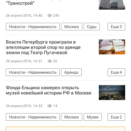
"Трансстрой"
26 апреля 2016, 14:40
245
Новости - Недвижимость
Москва
Суды
Еще
3
Банкротство
Трансстрой
Россия
Власти Петербурга проиграли в
апелляции второй спор по аренде
земли под Театр Пугачевой
26 апреля 2016, 14:37
25
Новости - Недвижимость
Аренда
Еще
4
Санкт-Петербург
Суды
Земельные участки
Фонда Ельцина намерен открыть
Россия
музей новейшей истории РФ в Москве
26 апреля 2016, 14:33
14
Новости - Недвижимость
Москва
Музеи
Еще
2
Городская среда
Россия