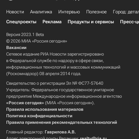
Новости
Аналитика
Интервью
Полезное
Город: дета
Спецпроекты
Реклама
Продукты и сервисы
Пресс-ц
Версия 2023.1 Beta
© 2026 МИА «Россия сегодня»
Вакансии
Сетевое издание РИА Новости зарегистрировано
в Федеральной службе по надзору в сфере связи,
информационных технологий и массовых коммуникаций
(Роскомнадзор) 08 апреля 2014 года.
Свидетельство о регистрации Эл № ФС77-57640
Учредитель: Федеральное государственное унитарное
предприятие Международное информационное агентство
«Россия сегодня»
(МИА «Россия сегодня»).
Правила использования материалов
Политика конфиденциальности
Правила применения рекомендательных технологий
Главный редактор:
Гаврилова А.В.
Адрес электронной почты Редакции:
realty@ria.ru