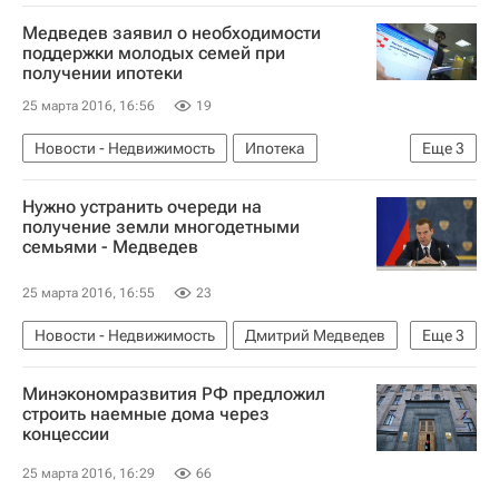
Медведев заявил о необходимости
поддержки молодых семей при
получении ипотеки
25 марта 2016, 16:56
19
Новости - Недвижимость
Ипотека
Еще
3
Дмитрий Медведев
Молодые семьи
Нужно устранить очереди на
Россия
получение земли многодетными
семьями - Медведев
25 марта 2016, 16:55
23
Новости - Недвижимость
Дмитрий Медведев
Еще
3
Многодетные семьи
Земельные участки
Минэкономразвития РФ предложил
Россия
строить наемные дома через
концессии
25 марта 2016, 16:29
66