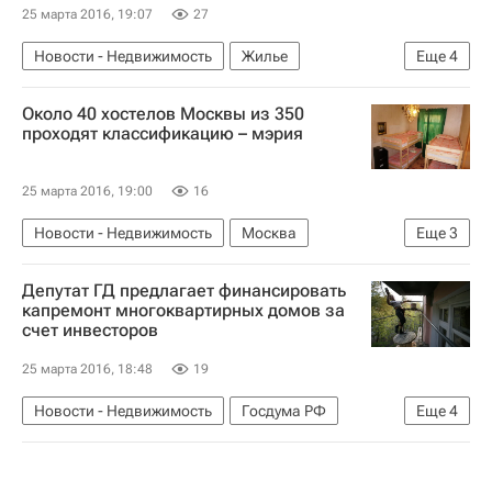
25 марта 2016, 19:07
27
Новости - Недвижимость
Жилье
Еще
4
Дольщики
Долгострой
Около 40 хостелов Москвы из 350
Московская область (Подмосковье)
Россия
проходят классификацию – мэрия
25 марта 2016, 19:00
16
Новости - Недвижимость
Москва
Еще
3
Гостиницы
Коммерческая недвижимость
Депутат ГД предлагает финансировать
Россия
капремонт многоквартирных домов за
счет инвесторов
25 марта 2016, 18:48
19
Новости - Недвижимость
Госдума РФ
Еще
4
Капремонт
Елена Николаева
Жилье
Россия