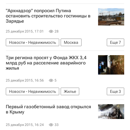
"Архнадзор" попросил Путина
остановить строительство гостиницы в
Зарядье
25 декабря 2015, 17:01
28
Новости - Недвижимость
Москва
Еще
7
Коммерческая недвижимость
Архнадзор
Три региона просят у Фонда ЖКХ 3,4
Владимир Путин
Строительство
Зарядье
млрд руб на расселение аварийного
жилья
Городская среда
Россия
25 декабря 2015, 16:56
5
Новости - Недвижимость
Жилье
Еще
3
Аварийные дома
Фонд ЖКХ
Россия
Первый газобетонный завод открылся
в Крыму
25 декабря 2015, 16:24
33