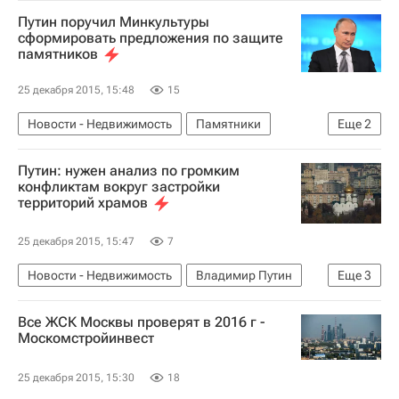
Метро
Штрафы
Инфраструктура
Путин поручил Минкультуры
Россия
сформировать предложения по защите
памятников
25 декабря 2015, 15:48
15
Новости - Недвижимость
Памятники
Еще
2
Владимир Путин
Россия
Путин: нужен анализ по громким
конфликтам вокруг застройки
территорий храмов
25 декабря 2015, 15:47
7
Новости - Недвижимость
Владимир Путин
Еще
3
Храмы
Земельные участки
Россия
Все ЖСК Москвы проверят в 2016 г -
Москомстройинвест
25 декабря 2015, 15:30
18