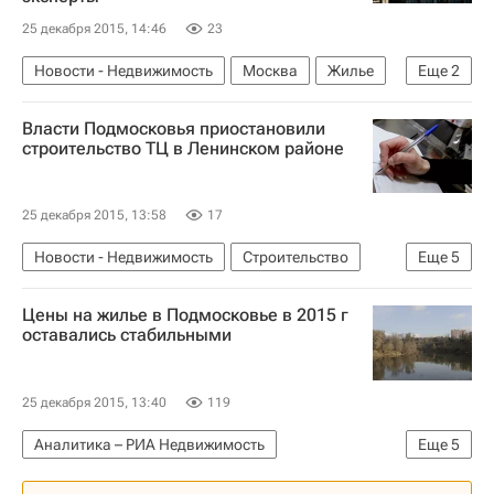
25 декабря 2015, 14:46
23
Новости - Недвижимость
Москва
Жилье
Еще
2
Аренда
Россия
Власти Подмосковья приостановили
строительство ТЦ в Ленинском районе
25 декабря 2015, 13:58
17
Новости - Недвижимость
Строительство
Еще
5
Нарушения
Земельные участки
Цены на жилье в Подмосковье в 2015 г
Коммерческая недвижимость
оставались стабильными
Московская область (Подмосковье)
Россия
25 декабря 2015, 13:40
119
Аналитика – РИА Недвижимость
Еще
5
Крупным планом
Жилье
Цены