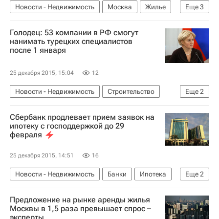
Новости - Недвижимость
Москва
Жилье
Еще
3
Москомстройинвест
ЖСК
Россия
Голодец: 53 компании в РФ смогут
нанимать турецких специалистов
после 1 января
25 декабря 2015, 15:04
12
Новости - Недвижимость
Строительство
Еще
2
Санкции РФ в отношении турецких компаний
Сбербанк продлевает прием заявок на
Россия
ипотеку с господдержкой до 29
февраля
25 декабря 2015, 14:51
16
Новости - Недвижимость
Банки
Ипотека
Еще
2
Сбербанк России
Россия
Предложение на рынке аренды жилья
Москвы в 1,5 раза превышает спрос –
эксперты