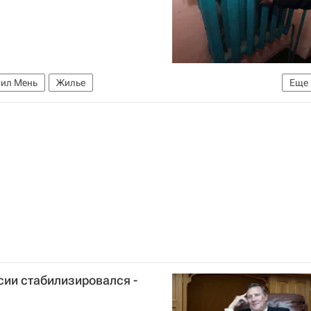
ил Мень
Жилье
Еще
илищно-коммунального хозяйства РФ (Минстрой России)
сии стабилизировался -