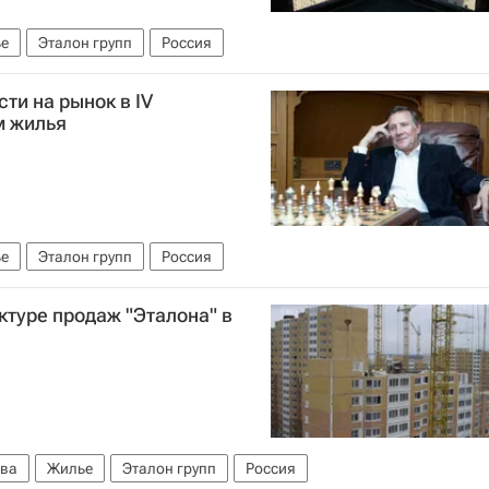
е
Эталон групп
Россия
ти на рынок в IV
м жилья
е
Эталон групп
Россия
ктуре продаж "Эталона" в
ва
Жилье
Эталон групп
Россия