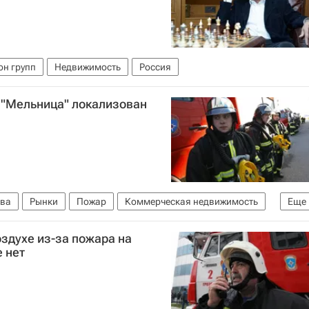
он групп
Недвижимость
Россия
 "Мельница" локализован
ва
Рынки
Пожар
Коммерческая недвижимость
Еще
здухе из-за пожара на
 нет