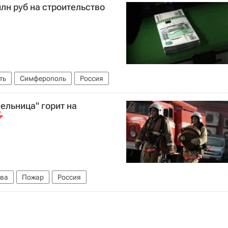
лн руб на строительство
ть
Симферополь
Россия
ельница" горит на
ва
Пожар
Россия