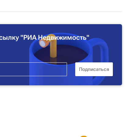
сылку "РИА Недвижимость"