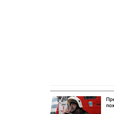
Пр
по