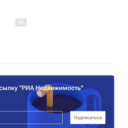
сылку "РИА Недвижимость"