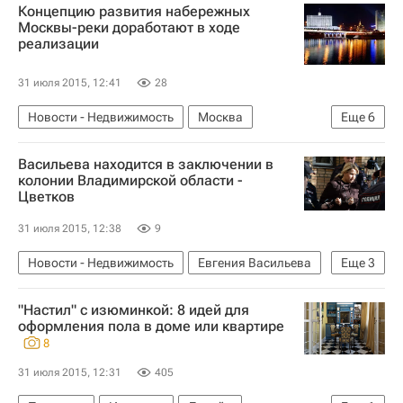
Концепцию развития набережных
Россия
Москвы-реки доработают в ходе
реализации
31 июля 2015, 12:41
28
Новости - Недвижимость
Москва
Еще
6
Инфраструктура
Сергей Кузнецов
Васильева находится в заключении в
Москва-река
колонии Владимирской области -
Цветков
Развитие набережных Москвы-реки
Городская среда
Россия
31 июля 2015, 12:38
9
Новости - Недвижимость
Евгения Васильева
Еще
3
Суды
Владимирская область
Россия
"Настил" с изюминкой: 8 идей для
оформления пола в доме или квартире
8
31 июля 2015, 12:31
405