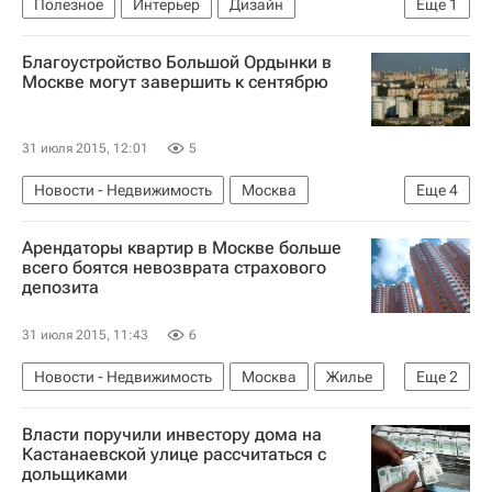
Полезное
Интерьер
Дизайн
Еще
1
Мультимедиа – РИА Недвижимость
Благоустройство Большой Ордынки в
Москве могут завершить к сентябрю
31 июля 2015, 12:01
5
Новости - Недвижимость
Москва
Еще
4
Благоустройство
Пешеходные улицы
Арендаторы квартир в Москве больше
Инфраструктура
Россия
всего боятся невозврата страхового
депозита
31 июля 2015, 11:43
6
Новости - Недвижимость
Москва
Жилье
Еще
2
Аренда
Россия
Власти поручили инвестору дома на
Кастанаевской улице рассчитаться с
дольщиками