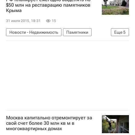
Русская православная церковь
$50 млн на реставрацию памятников
Крыма
Городская среда
Россия
31 июля 2015, 18:31
15
Новости - Недвижимость
Памятники
Еще
5
Реставрация
Республика Крым
Владимир Мединский
Министерство культуры Российской Федерации (Минкультуры России)
Россия
Москва капитально отремонтирует за
свой счет более 30 млн кв м в
многоквартирных домах