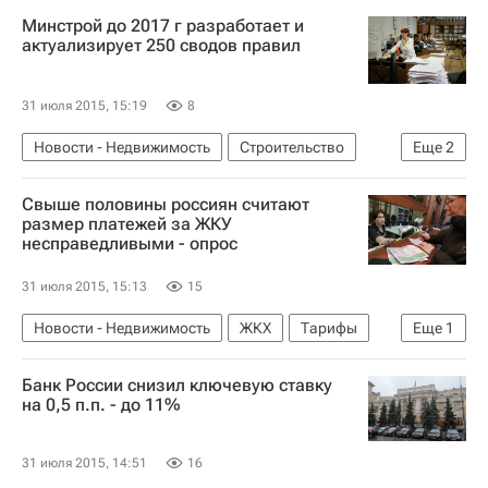
Минстрой до 2017 г разработает и
актуализирует 250 сводов правил
31 июля 2015, 15:19
8
Новости - Недвижимость
Строительство
Еще
2
Министерство строительства и жилищно-коммунального хозяйства РФ (Минстрой России)
Свыше половины россиян считают
Россия
размер платежей за ЖКУ
несправедливыми - опрос
31 июля 2015, 15:13
15
Новости - Недвижимость
ЖКХ
Тарифы
Еще
1
Россия
Банк России снизил ключевую ставку
на 0,5 п.п. - до 11%
31 июля 2015, 14:51
16