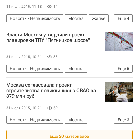
31 июля 2015, 11:18
14
Новости - Недвижимость
Москва
Жилье
Еще
4
Дольщики
Москомстройинвест
Власти Москвы утвердили проект
Строительство
Россия
планировки ТПУ "Пятницкое шоссе"
31 июля 2015, 10:51
38
Новости - Недвижимость
Москва
Еще
5
Инфраструктура
ТПУ
Проектирование
Москва согласовала проект
Строительство ТПУ в Москве
Россия
строительства поликлиники в СВАО за
879 млн руб
31 июля 2015, 10:21
59
Новости - Недвижимость
Москва
Еще
3
Медучреждения
Проектирование
Россия
Еще 20 материалов