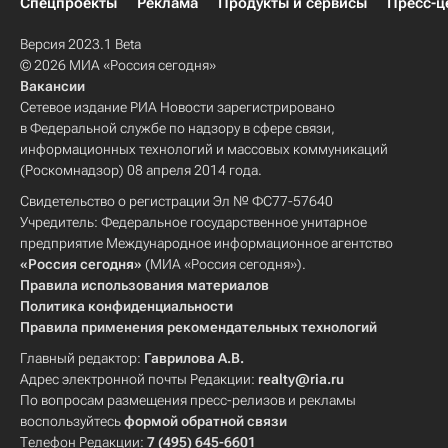
Спецпроекты
Реклама
Продукты и сервисы
Пресс-ц
Версия 2023.1 Beta
© 2026 МИА «Россия сегодня»
Вакансии
Сетевое издание РИА Новости зарегистрировано
в Федеральной службе по надзору в сфере связи,
информационных технологий и массовых коммуникаций
(Роскомнадзор) 08 апреля 2014 года.
Свидетельство о регистрации Эл № ФС77-57640
Учредитель: Федеральное государственное унитарное
предприятие Международное информационное агентство
«Россия сегодня»
(МИА «Россия сегодня»).
Правила использования материалов
Политика конфиденциальности
Правила применения рекомендательных технологий
Главный редактор:
Гаврилова А.В.
Адрес электронной почты Редакции:
realty@ria.ru
По вопросам размещения пресс-релизов и рекламы
воспользуйтесь
формой обратной связи
Телефон Редакции:
7 (495) 645-6601