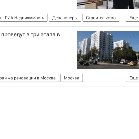
я – РИА Недвижимость
Девелоперы
Строительство
Еще
проведут в три этапа в
рамма реновации в Москве
Москва
Еще
во г. Москвы
Жилье
Недвижимость
Реновация