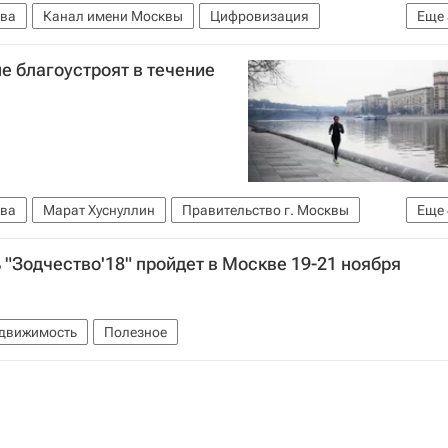
ва
Канал имени Москвы
Цифровизация
Еще
оссия
 благоустроят в течение
ва
Марат Хуснуллин
Правительство г. Москвы
Еще
Городская среда
Россия
Зодчество'18" пройдет в Москве 19-21 ноября
едвижимость
Полезное