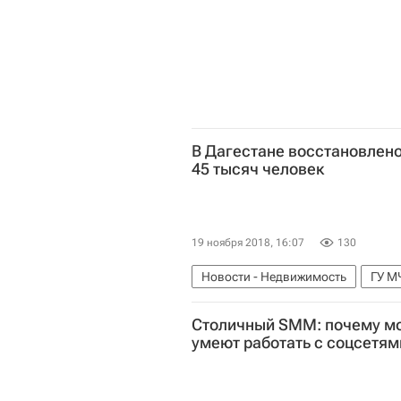
В Дагестане восстановлен
45 тысяч человек
19 ноября 2018, 16:07
130
Новости - Недвижимость
ГУ М
Республика Дагестан
Россия
Столичный SMM: почему мо
умеют работать с соцсетям