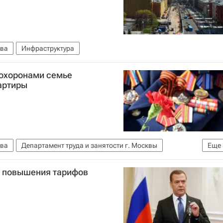
ва
Инфраструктура
похоронами семье
артиры
ва
Департамент труда и занятости г. Москвы
Еще
ное управление Следственного комитета по Москве
р повышения тарифов
Квартира
Недвижимость
Жилье
Россия