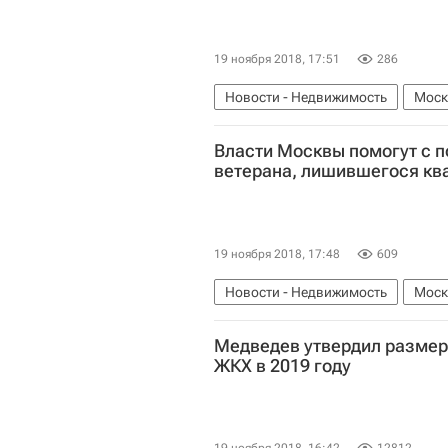
19 ноября 2018, 17:51
286
Новости - Недвижимость
Моск
Власти Москвы помогут с 
ветерана, лишившегося кв
19 ноября 2018, 17:48
609
Новости - Недвижимость
Моск
Правительство г. Москвы
Глав
Медведев утвердил разме
Криминал
Мошенничество
ЖКХ в 2019 году