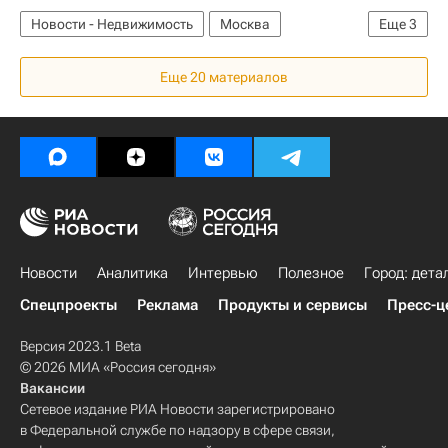
Новости - Недвижимость
Москва
Еще
3
Сергей Собянин
Инфраструктура
Россия
Еще 20 материалов
Новости
Аналитика
Интервью
Полезное
Город: дета
Спецпроекты
Реклама
Продукты и сервисы
Пресс-ц
Версия 2023.1 Beta
© 2026 МИА «Россия сегодня»
Вакансии
Сетевое издание РИА Новости зарегистрировано
в Федеральной службе по надзору в сфере связи,