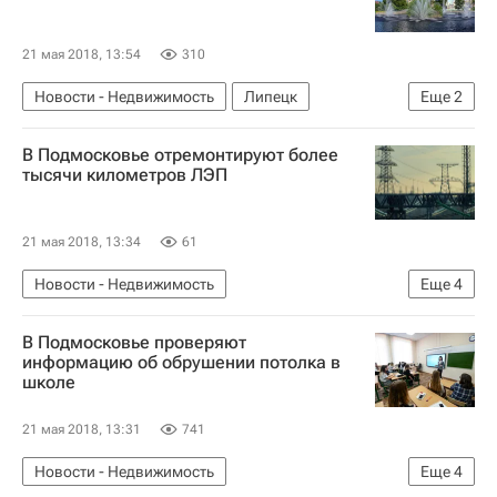
Коммерческая недвижимость
Россия
21 мая 2018, 13:54
310
Новости - Недвижимость
Липецк
Еще
2
Инфраструктура
Россия
В Подмосковье отремонтируют более
тысячи километров ЛЭП
21 мая 2018, 13:34
61
Новости - Недвижимость
Еще
4
Московская область (Подмосковье)
В Подмосковье проверяют
Правительство Московской области
информацию об обрушении потолка в
школе
Инфраструктура
Россия
21 мая 2018, 13:31
741
Новости - Недвижимость
Еще
4