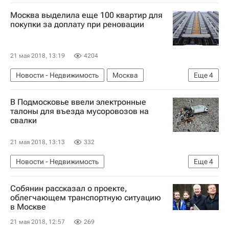
Московская область (Подмосковье)
Москва выделила еще 100 квартир для
ГСУ СК России по Московской области
покупки за доплату при реновации
Инфраструктура
Россия
21 мая 2018, 13:19
4204
Новости - Недвижимость
Москва
Еще
4
Департамент строительства г. Москвы
В Подмосковье ввели электронные
Программа реновации в Москве
Жилье
талоны для въезда мусоровозов на
свалки
Россия
21 мая 2018, 13:13
332
Новости - Недвижимость
Еще
4
Московская область (Подмосковье)
Собянин рассказал о проекте,
Министерство экологии и природопользования Московской области
облегчающем транспортную ситуацию
в Москве
Инфраструктура
Россия
21 мая 2018, 12:57
269