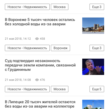
Новости - Недвижимость
Москва
Еще
3
Железная дорога
Инфраструктура
Россия
В Воронеже 5 тысяч человек остались
без холодной воды из-за аварии
21 мая 2018, 14:12
458
Новости - Недвижимость
Воронеж
Еще
3
МЧС России (Министерство РФ по делам гражданской обороны, чрезвычайным ситуациям и ликвидации последствий стихийных бедствий)
Суд подтвердил незаконность
Инфраструктура
Россия
передачи земли компании, связанной
с Грудининым
21 мая 2018, 14:08
476
Новости - Недвижимость
Москва
Еще
5
Павел Грудинин
Совхоз имени Ленина
В Липецке 20 тысяч жителей остаются
Десятый арбитражный апелляционный суд
без воды из-за аварии на коллекторе