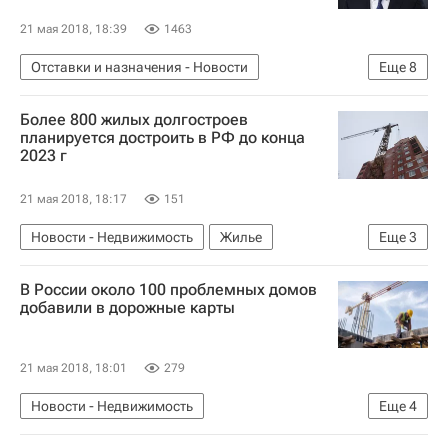
21 мая 2018, 18:39
1463
Отставки и назначения - Новости
Еще
8
Новости - Недвижимость
Виталий Мутко
Более 800 жилых долгостроев
Владимир Якушев
Строительство
планируется достроить в РФ до конца
2023 г
Дольщики
Аварийные дома
Министерство строительства и жилищно-коммунального хозяйства РФ (Минстрой России)
21 мая 2018, 18:17
151
Россия
Новости - Недвижимость
Жилье
Еще
3
Долгострой
В России около 100 проблемных домов
Министерство строительства и жилищно-коммунального хозяйства РФ (Минстрой России)
добавили в дорожные карты
Россия
21 мая 2018, 18:01
279
Новости - Недвижимость
Еще
4
Министерство строительства и жилищно-коммунального хозяйства РФ (Минстрой России)