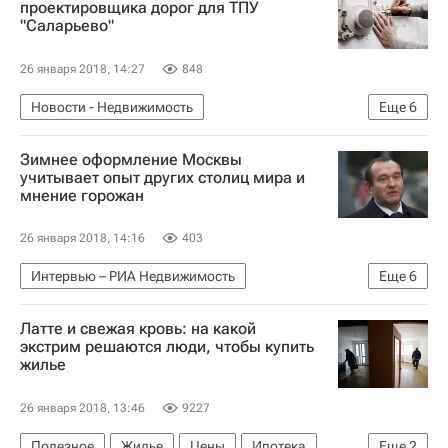
проектировщика дорог для ТПУ
"Саларьево"
26 января 2018, 14:27
848
Новости - Недвижимость
Еще
6
Строительство ТПУ в Москве
Москва
ТПУ
Зимнее оформление Москвы
Проектирование
Инфраструктура
Россия
учитывает опыт других столиц мира и
мнение горожан
26 января 2018, 14:16
403
Интервью – РИА Недвижимость
Еще
6
Крупным планом
Москва
Петр Бирюков
Латте и свежая кровь: на какой
Благоустройство
экстрим решаются люди, чтобы купить
жилье
Городское хозяйство Москвы
Россия
26 января 2018, 13:46
9227
Полезное
Жилье
Цены
Ипотека
Еще
2