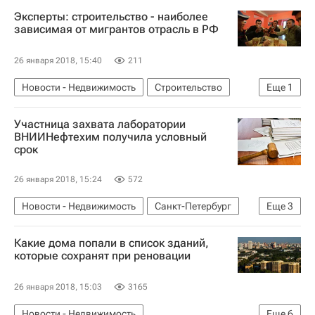
Эксперты: строительство - наиболее
зависимая от мигрантов отрасль в РФ
26 января 2018, 15:40
211
Новости - Недвижимость
Строительство
Еще
1
Россия
Участница захвата лаборатории
ВНИИНефтехим получила условный
срок
26 января 2018, 15:24
572
Новости - Недвижимость
Санкт-Петербург
Еще
3
Суды
Рейдеры
Россия
Какие дома попали в список зданий,
которые сохранят при реновации
26 января 2018, 15:03
3165
Новости - Недвижимость
Еще
6