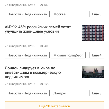
26 января 2018, 12:55
66
Новости - Недвижимость
Москва
Еще
3
Мосгорнаследие
Памятники
Россия
АИЖК: 45% российских семей хотят
улучшить жилищные условия
26 января 2018, 12:10
408
Новости - Недвижимость
Михаил Гольдберг
Еще
4
Александр Плутник
АИЖК
Жилье
Лондон лидирует в мире по
Россия
инвестициям в коммерческую
недвижимость
26 января 2018, 12:05
122
Новости - Недвижимость
Лондон
Еще
3
Великобритания
Еще 20 материалов
Коммерческая недвижимость
Инвестиции