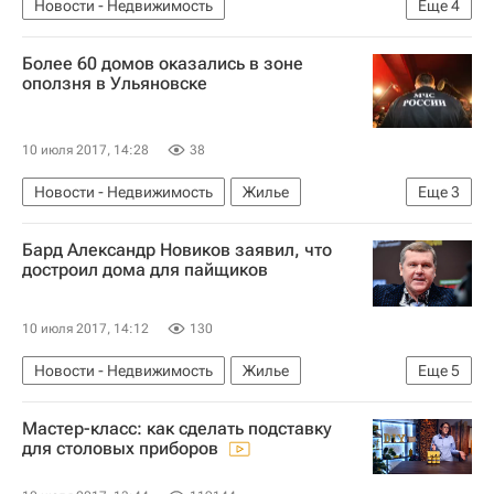
Новости - Недвижимость
Еще
4
Коммерческая недвижимость
Торги
Более 60 домов оказались в зоне
Московская область (Подмосковье)
Россия
оползня в Ульяновске
10 июля 2017, 14:28
38
Новости - Недвижимость
Жилье
Еще
3
Происшествия
Ульяновск
Россия
Бард Александр Новиков заявил, что
достроил дома для пайщиков
10 июля 2017, 14:12
130
Новости - Недвижимость
Жилье
Еще
5
Екатеринбург
Строительство
Следствие
Мастер-класс: как сделать подставку
Мошенничество
Россия
для столовых приборов