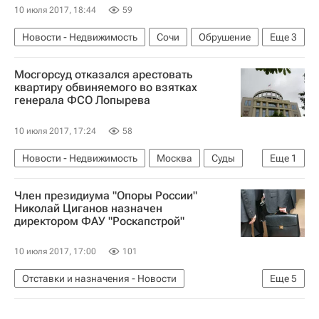
10 июля 2017, 18:44
59
Новости - Недвижимость
Сочи
Обрушение
Еще
3
МЧС России (Министерство РФ по делам гражданской обороны, чрезвычайным ситуациям и ликвидации последствий стихийных бедствий)
Мосгорсуд отказался арестовать
Жилье
Россия
квартиру обвиняемого во взятках
генерала ФСО Лопырева
10 июля 2017, 17:24
58
Новости - Недвижимость
Москва
Суды
Еще
1
Россия
Член президиума "Опоры России"
Николай Циганов назначен
директором ФАУ "Роскапстрой"
10 июля 2017, 17:00
101
Отставки и назначения - Новости
Еще
5
Новости - Недвижимость
Назначения