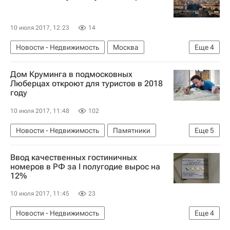
10 июля 2017, 12:23
14
Новости - Недвижимость
Москва
Еще
4
Коммерческая недвижимость
Офисы
Дом Круминга в подмосковных
Строительство
Россия
Люберцах откроют для туристов в 2018
году
10 июля 2017, 11:48
102
Новости - Недвижимость
Памятники
Еще
5
Реставрация
Усадьба
Городская среда
Ввод качественных гостиничных
Московская область (Подмосковье)
Россия
номеров в РФ за I полугодие вырос на
12%
10 июля 2017, 11:45
23
Новости - Недвижимость
Еще
4
Коммерческая недвижимость
Строительство