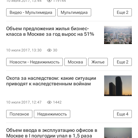
10 июля 2017, 13:44
119144
Видео - Мультимедиа
Мультимедиа
Еще
2
Интерьер
Дизайн
Объем предложения жилья бизнес-
класса в Москве за год вырос на 51%
10 июля 2017, 13:30
30
Новости - Недвижимость
Москва
Жилье
Еще
2
Новостройки
Россия
Охота за наследством: какие ситуации
приводят к наследственным войнам
10 июля 2017, 12:47
1442
Полезное
Недвижимость
Еще
4
Законодательство
Наследство
Россия
Объем ввода в эксплуатацию офисов в
Полезное – РИА Недвижимость
Москве в I полугодии упал в 1,5 раза