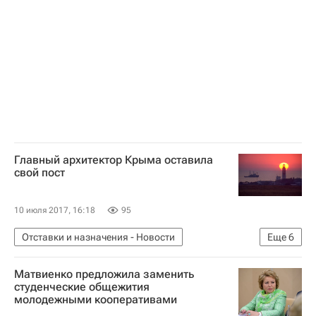
Роскапстрой
Юбилейный форум общественной организации "Опора России"
Россия
Главный архитектор Крыма оставила
свой пост
10 июля 2017, 16:18
95
Отставки и назначения - Новости
Еще
6
Новости - Недвижимость
Архитекторы
Матвиенко предложила заменить
Отставка
Республика Крым
Чиновники
студенческие общежития
молодежными кооперативами
Россия