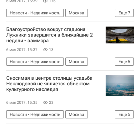
6 мая 2017, 15:39
176
Новости - Недвижимость
Москва
Еще
7
Реконструкция
Стадионы
Благоустройство вокруг стадиона
Марат Хуснуллин
Инфраструктура
Лужники завершится в ближайшие 2
недели - заммэра
Лужники
Реконструкция "Лужников"
6 мая 2017, 15:37
13
Россия
Новости - Недвижимость
Москва
Еще
5
Реконструкция
Стадионы
Сносимая в центре столицы усадьба
Марат Хуснуллин
Лужники
Россия
Неклюдовой не является объектом
культурного наследия
6 мая 2017, 15:35
23
Новости - Недвижимость
Москва
Еще
5
Памятники
Снос
Архнадзор
Мосгорнаследие
Россия