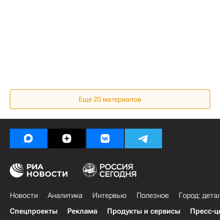
Еще 20 материалов
Новости
Аналитика
Интервью
Полезное
Город: дета
Спецпроекты
Реклама
Продукты и сервисы
Пресс-ц