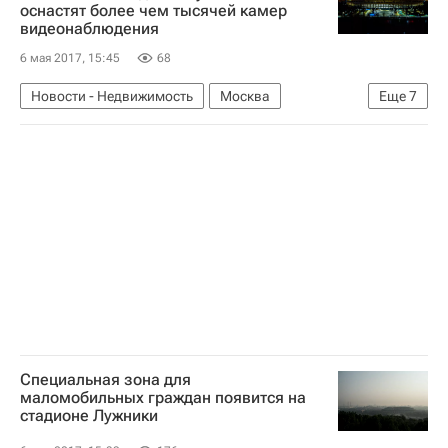
Марат Хуснуллин
Лужники
оснастят более чем тысячей камер
видеонаблюдения
Реконструкция "Лужников"
Инфраструктура
6 мая 2017, 15:45
68
Россия
Новости - Недвижимость
Москва
Еще
7
Реконструкция
Стадионы
Марат Хуснуллин
Лужники
Реконструкция "Лужников"
Инфраструктура
Россия
Специальная зона для
маломобильных граждан появится на
стадионе Лужники