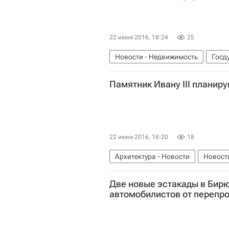
22 июня 2016, 18:24
25
Новости - Недвижимость
Госд
Жилье
Россия
Памятник Ивану III планиру
22 июня 2016, 18:20
18
Архитектура - Новости
Новост
Две новые эстакады в Бир
автомобилистов от перепр