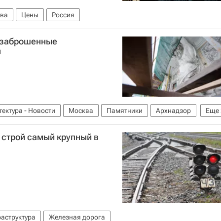
ва
Цены
Россия
 заброшенные
ы
тектура - Новости
Москва
Памятники
Архнадзор
Еще
ая среда
в строй самый крупный в
аструктура
Железная дорога