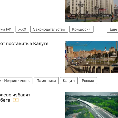
ума РФ
ЖКХ
Законодательство
Концессия
Еще
ют поставить в Калуге
и - Недвижимость
Памятники
Калуга
Россия
юлево избавят
обега