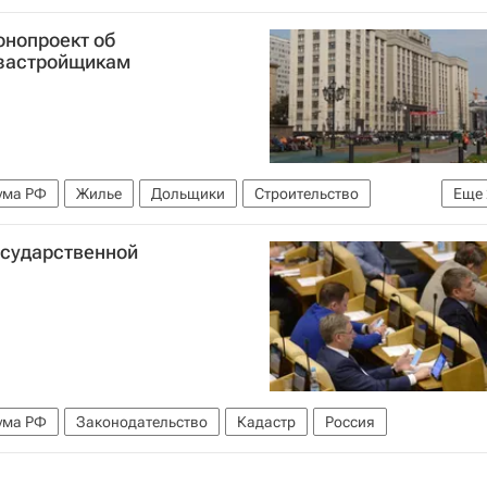
конопроект об
 застройщикам
ума РФ
Жилье
Дольщики
Строительство
Еще
осударственной
ума РФ
Законодательство
Кадастр
Россия