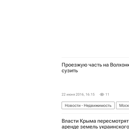
Проезжую часть на Волхон
сузить
22 июня 2016, 16:15
11
Новости - Недвижимость
Моск
Власти Крыма пересмотрят
аренде земель украинског