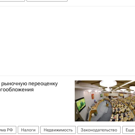
г рыночную переоценку
огообложения
ума РФ
Налоги
Недвижимость
Законодательство
Еще