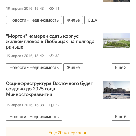
19 апреля 2016, 15:43
11
Новости - Недвижимость
Жилье
США
"Мортон" намерен сдать корпус
жилкомплекса в Люберцах на полгода
раньше
19 апреля 2016, 15:42
33
Новости - Недвижимость
Жилье
Еще
3
Строительство
Социнфраструктура Восточного будет
Московская область (Подмосковье)
Россия
создана до 2025 года –
Минвостокразвития
19 апреля 2016, 15:38
22
Новости - Недвижимость
Еще
6
Социальная инфраструктура
Еще 20 материалов
Амурская область
Строительство