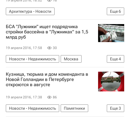
19 апреля 2016, 18:02
16
Архитектура - Новости
Еще
6
Новости - Недвижимость
Москва
БСА "Лужники" ищет подрядчика
Москомархитектура
Архитектура
стройки бассейна в "Лужниках" за 1,5
млрд руб
Спортивные объекты
Россия
19 апреля 2016, 17:58
30
Новости - Недвижимость
Москва
Еще
4
Строительство
Лужники
Госзакупки
Кузница, тюрьма и дом коменданта в
Россия
Новой Голландии в Петербурге
откроются в августе
19 апреля 2016, 17:38
86
Новости - Недвижимость
Памятники
Еще
3
Санкт-Петербург
Городская среда
Россия