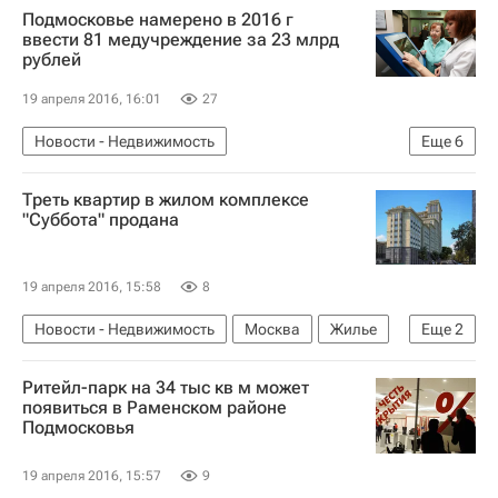
Подмосковье намерено в 2016 г
ввести 81 медучреждение за 23 млрд
рублей
19 апреля 2016, 16:01
27
Новости - Недвижимость
Еще
6
Социальная инфраструктура
Строительство
Треть квартир в жилом комплексе
Медучреждения
Инфраструктура
"Суббота" продана
Московская область (Подмосковье)
Россия
19 апреля 2016, 15:58
8
Новости - Недвижимость
Москва
Жилье
Еще
2
Дон-Строй
Россия
Ритейл-парк на 34 тыс кв м может
появиться в Раменском районе
Подмосковья
19 апреля 2016, 15:57
9