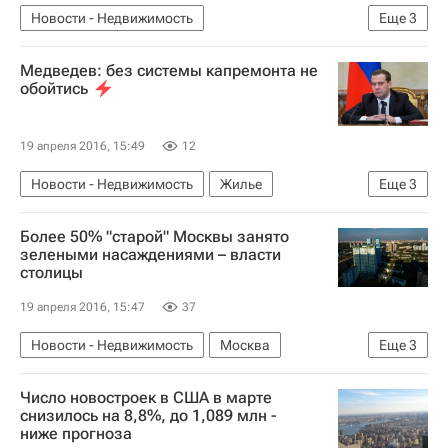
Новости - Недвижимость
Еще
3
Коммерческая недвижимость
Медведев: без системы капремонта не
Московская область (Подмосковье)
Россия
обойтись
19 апреля 2016, 15:49
12
Новости - Недвижимость
Жилье
Еще
3
Дмитрий Медведев
Капремонт
Россия
Более 50% "старой" Москвы занято
зелеными насаждениями – власти
столицы
19 апреля 2016, 15:47
37
Новости - Недвижимость
Москва
Еще
3
Благоустройство
Городская среда
Россия
Число новостроек в США в марте
снизилось на 8,8%, до 1,089 млн -
ниже прогноза