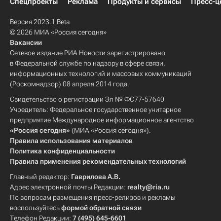
Спецпроекты
Реклама
Продукты и сервисы
Пресс-ц
Версия 2023.1 Beta
© 2026 МИА «Россия сегодня»
Вакансии
Сетевое издание РИА Новости зарегистрировано
в Федеральной службе по надзору в сфере связи,
информационных технологий и массовых коммуникаций
(Роскомнадзор) 08 апреля 2014 года.
Свидетельство о регистрации Эл № ФС77-57640
Учредитель: Федеральное государственное унитарное
предприятие Международное информационное агентство
«Россия сегодня»
(МИА «Россия сегодня»).
Правила использования материалов
Политика конфиденциальности
Правила применения рекомендательных технологий
Главный редактор:
Гаврилова А.В.
Адрес электронной почты Редакции:
realty@ria.ru
По вопросам размещения пресс-релизов и рекламы
воспользуйтесь
формой обратной связи
Телефон Редакции:
7 (495) 645-6601