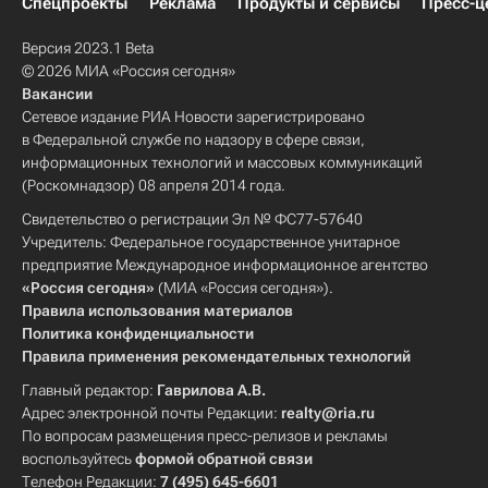
Спецпроекты
Реклама
Продукты и сервисы
Пресс-ц
Версия 2023.1 Beta
© 2026 МИА «Россия сегодня»
Вакансии
Сетевое издание РИА Новости зарегистрировано
в Федеральной службе по надзору в сфере связи,
информационных технологий и массовых коммуникаций
(Роскомнадзор) 08 апреля 2014 года.
Свидетельство о регистрации Эл № ФС77-57640
Учредитель: Федеральное государственное унитарное
предприятие Международное информационное агентство
«Россия сегодня»
(МИА «Россия сегодня»).
Правила использования материалов
Политика конфиденциальности
Правила применения рекомендательных технологий
Главный редактор:
Гаврилова А.В.
Адрес электронной почты Редакции:
realty@ria.ru
По вопросам размещения пресс-релизов и рекламы
воспользуйтесь
формой обратной связи
Телефон Редакции:
7 (495) 645-6601