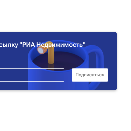
сылку "РИА Недвижимость"