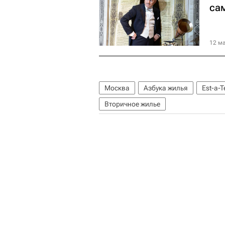
са
12 ма
Москва
Азбука жилья
Est-a-T
Вторичное жилье