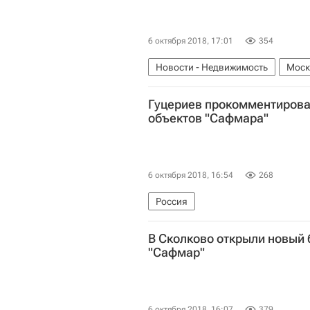
6 октября 2018, 17:01
354
Новости - Недвижимость
Моск
Сколково
Инфраструктура
Гуцериев прокомментирова
объектов "Сафмара"
6 октября 2018, 16:54
268
Россия
В Сколково открыли новый 
"Сафмар"
6 октября 2018, 16:07
379