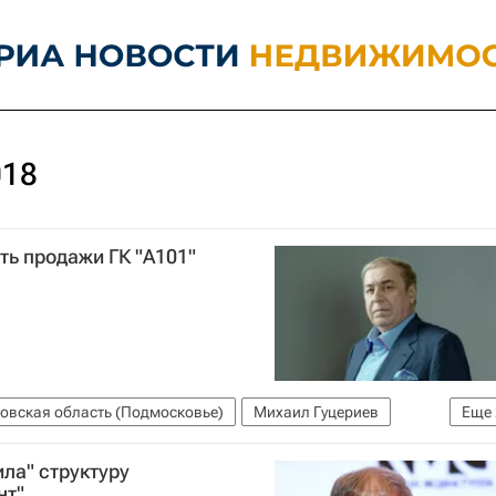
018
ть продажи ГК "А101"
овская область (Подмосковье)
Михаил Гуцериев
Еще
ла" структуру
нт"