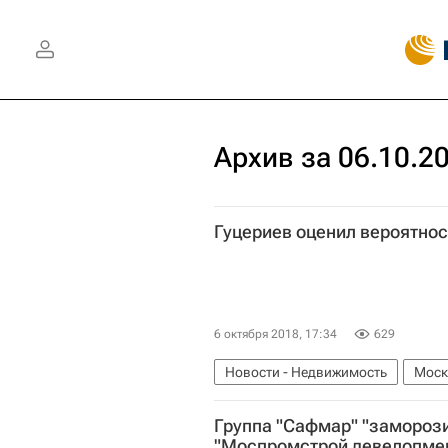
Архив за 06.10.2
Гуцериев оценил вероятнос
6 октября 2018, 17:34
629
Новости - Недвижимость
Моск
Инфраструктура
Сафмар
Группа "Сафмар" "заморози
"Моспромстрой девелопме