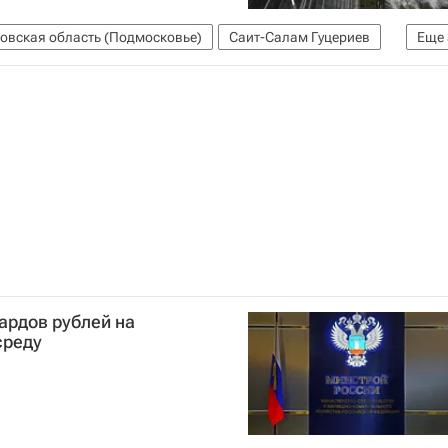
овская область (Подмосковье)
Саит-Салам Гуцериев
Еще
Сафмар
ардов рублей на
среду