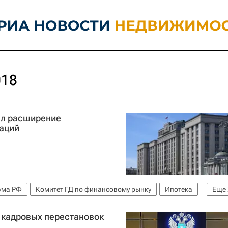
018
ал расширение
гаций
ума РФ
Комитет ГД по финансовому рынку
Ипотека
Еще
 кадровых перестановок