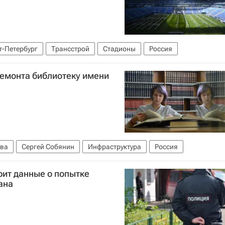
т-Петербург
Трансстрой
Стадионы
Россия
ремонта библиотеку имени
ва
Сергей Собянин
Инфраструктура
Россия
рит данные о попытке
ана