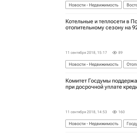
Новости - Недвижимость
Вост
Юлиана Слащева
Союзмульт
Котельные и теплосети в П
отопительному сезону на 
11 сентября 2018, 15:17
89
Новости - Недвижимость
Отоп
Московская область (Подмосковь
Комитет Госдумы поддержа
Теплоснабжение
Россия
при досрочной уплате кред
11 сентября 2018, 14:53
160
Новости - Недвижимость
Госд
Кредиты
Россия