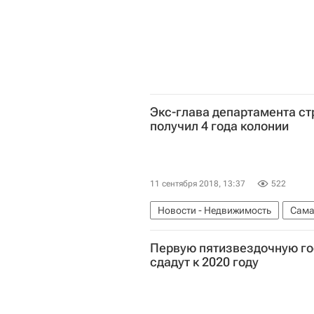
Экс-глава департамента с
получил 4 года колонии
11 сентября 2018, 13:37
522
Новости - Недвижимость
Сама
Россия
Первую пятизвездочную го
сдадут к 2020 году