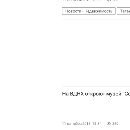
11 сентября 2018, 15:38
260
Новости - Недвижимость
Тага
ГУ МВД РФ по Ростовской област
На ВДНХ откроют музей "
11 сентября 2018, 15:34
250