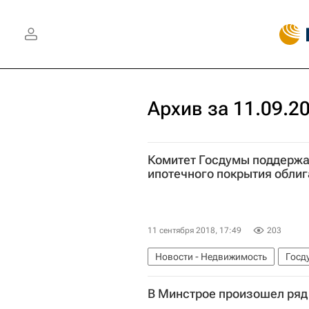
Архив за 11.09.2
Комитет Госдумы поддерж
ипотечного покрытия обли
11 сентября 2018, 17:49
203
Новости - Недвижимость
Госд
Ипотечные облигации
Россия
В Минстрое произошел ряд