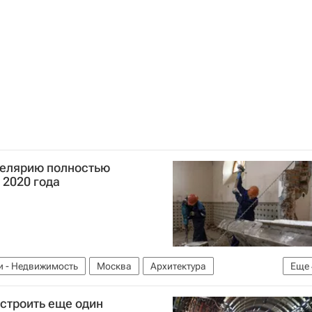
елярию полностью
 2020 года
и - Недвижимость
Москва
Архитектура
Еще
ов (политик)
Мосгорнаследие
Россия
строить еще один