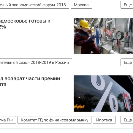
очный экономический форум-2018
Москва
Еще
фильм
ВДНХ
Россия
одмосковье готовы к
92%
ительный сезон 2018-2019 в России
Еще
е)
Правительство Московской области
ЖКХ
л возврат части премии
ита
ума РФ
Комитет ГД по финансовому рынку
Ипотека
Еще