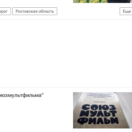
нрог
Ростовская область
Еще
и
Жилье
Россия
Союзмультфильма"