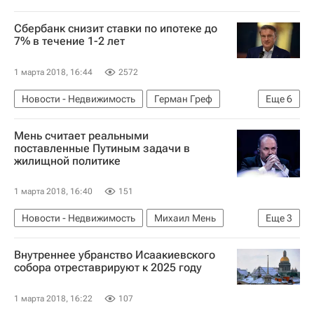
Сбербанк снизит ставки по ипотеке до
7% в течение 1-2 лет
1 марта 2018, 16:44
2572
Новости - Недвижимость
Герман Греф
Еще
6
Банки
Ипотека
Ставки
Мень считает реальными
Послание Владимира Путина Федеральному Собранию в 2018 году
поставленные Путиным задачи в
жилищной политике
Сбербанк России
Россия
1 марта 2018, 16:40
151
Новости - Недвижимость
Михаил Мень
Еще
3
Жилье
Внутреннее убранство Исаакиевского
Послание Владимира Путина Федеральному Собранию в 2018 году
собора отреставрируют к 2025 году
Россия
1 марта 2018, 16:22
107