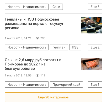
Новости - Недвижимость
Сочи
Еще
5
Реконструкция
Стадионы
Генпланы и ПЗЗ Подмосковья
ЧМ-2018 по футболу
Подготовка к ЧМ-2018
размещены на портале госуслуг
региона
Россия
1 марта 2018, 14:21
795
Новости - Недвижимость
Генплан
ПЗЗ
Еще
2
Московская область (Подмосковье)
Россия
Свыше 2,6 млрд руб потратят в
Приморье до 2022 г на
благоустройство
1 марта 2018, 13:56
119
Новости - Недвижимость
Приморский край
Еще
3
Благоустройство
Городская среда
Россия
Еще 20 материалов