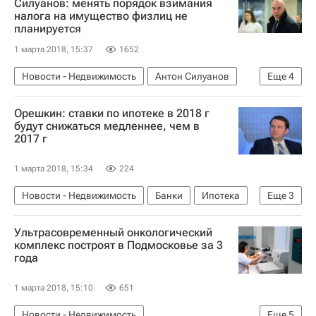
Силуанов: менять порядок взимания
Аренда
Московская область (Подмосковье)
налога на имущество физлиц не
планируется
Россия
1 марта 2018, 15:37
1652
Новости - Недвижимость
Антон Силуанов
Еще
4
Налоги
Ставки
Орешкин: ставки по ипотеке в 2018 г
Послание Владимира Путина Федеральному Собранию в 2018 году
будут снижаться медленнее, чем в
2017 г
Россия
1 марта 2018, 15:34
224
Новости - Недвижимость
Банки
Ипотека
Еще
3
Ставки
Ультрасовременный онкологический
Послание Владимира Путина Федеральному Собранию в 2018 году
комплекс построят в Подмосковье за 3
года
Россия
1 марта 2018, 15:10
651
Новости - Недвижимость
Еще
5