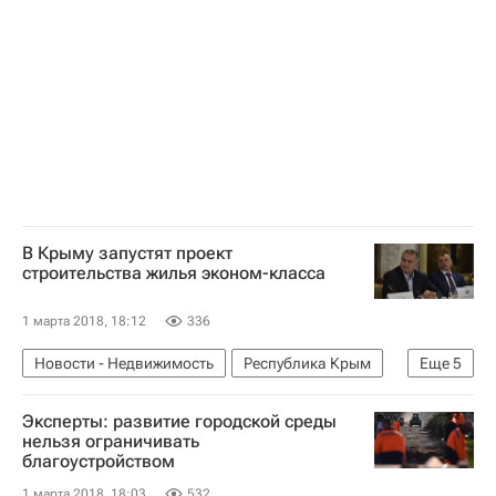
Послание Владимира Путина Федеральному Собранию в 2018 году
Жилье
Россия
В Крыму запустят проект
строительства жилья эконом-класса
1 марта 2018, 18:12
336
Новости - Недвижимость
Республика Крым
Еще
5
Сергей Аксенов (политик)
Владимир Путин
Эксперты: развитие городской среды
Послание Владимира Путина Федеральному Собранию в 2018 году
нельзя ограничивать
благоустройством
Жилье
Россия
1 марта 2018, 18:03
532