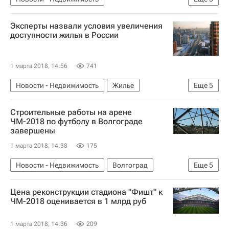
Московская область (Подмосковье)
Эксперты назвали условия увеличения
Андрей Воробьев
Строительство
доступности жилья в России
Медучреждения
Россия
1 марта 2018, 14:56
741
Новости - Недвижимость
Жилье
Еще
5
Строительство
Ипотека
Ставки
Строительные работы на арене
Послание Владимира Путина Федеральному Собранию в 2018 году
ЧМ-2018 по футболу в Волгограде
завершены
Россия
1 марта 2018, 14:38
175
Новости - Недвижимость
Волгоград
Еще
5
Строительство
Стадионы
Цена реконструкции стадиона "Фишт" к
ЧМ-2018 по футболу
Подготовка к ЧМ-2018
ЧМ-2018 оценивается в 1 млрд руб
Россия
1 марта 2018, 14:36
209