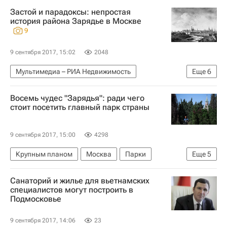
Застой и парадоксы: непростая
история района Зарядье в Москве
9
9 сентября 2017, 15:02
2048
Мультимедиа – РИА Недвижимость
Еще
6
Мультимедиа
Москва
Зарядье
Восемь чудес "Зарядья": ради чего
Городская среда
стоит посетить главный парк страны
Строительство парка в Зарядье
Россия
9 сентября 2017, 15:00
4298
Крупным планом
Москва
Парки
Еще
5
Зарядье
Городская среда
Санаторий и жилье для вьетнамских
Строительство парка в Зарядье
Россия
специалистов могут построить в
Подмосковье
Аналитика – РИА Недвижимость
9 сентября 2017, 14:06
23