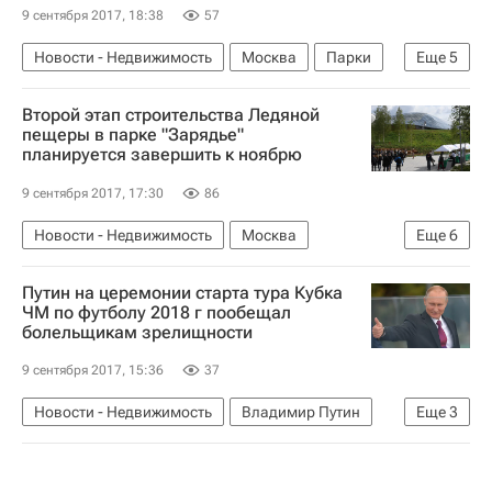
9 сентября 2017, 18:38
57
Новости - Недвижимость
Москва
Парки
Еще
5
Строительство
Зарядье
Второй этап строительства Ледяной
Строительство парка в Зарядье
пещеры в парке "Зарядье"
планируется завершить к ноябрю
Городская среда
Россия
9 сентября 2017, 17:30
86
Новости - Недвижимость
Москва
Еще
6
Строительство
Недвижимость
Зарядье
Путин на церемонии старта тура Кубка
Строительство парка в Зарядье
ЧМ по футболу 2018 г пообещал
болельщикам зрелищности
Городская среда
Россия
9 сентября 2017, 15:36
37
Новости - Недвижимость
Владимир Путин
Еще
3
Лужники
ЧМ-2018 по футболу
Россия