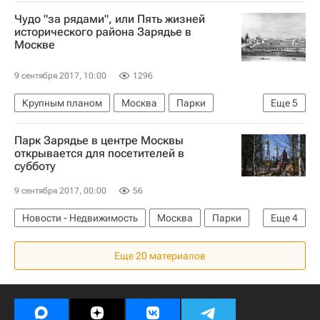
Городская среда
Россия
Чудо "за рядами", или Пять жизней
исторического района Зарядье в
Москве
9 сентября 2017, 10:00
1296
Крупным планом
Москва
Парки
Еще
5
Зарядье
Городская среда
Парк Зарядье в центре Москвы
Строительство парка в Зарядье
Россия
открывается для посетителей в
субботу
Аналитика – РИА Недвижимость
9 сентября 2017, 00:00
56
Новости - Недвижимость
Москва
Парки
Еще
4
Зарядье
Городская среда
Еще 20 материалов
Строительство парка в Зарядье
Россия