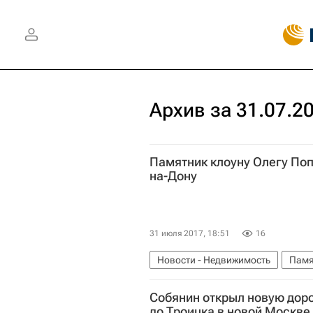
Архив за 31.07.2
Памятник клоуну Олегу Поп
на-Дону
31 июля 2017, 18:51
16
Новости - Недвижимость
Памя
Собянин открыл новую доро
до Троицка в новой Москве