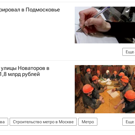
да дольщиков в РФ
Россия
трировал в Подмосковье
Еще
ной регистрации, кадастра и картографии (Росреестр)
 улицы Новаторов в
вская область (Подмосковье)
Россия
1,8 млрд рублей
ва
Строительство метро в Москве
Метро
Еще
о
Госзакупки
Проектирование
Россия