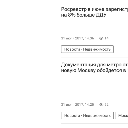
Создание компенсационного фон
Росреестр в июне зарегис
на 8% больше ДДУ
31 июля 2017, 14:36
14
Новости - Недвижимость
Федеральная служба государствен
Документация для метро от
Долевое строительство
Моско
новую Москву обойдется в 
31 июля 2017, 14:25
52
Новости - Недвижимость
Моск
Инфраструктура
Строительств