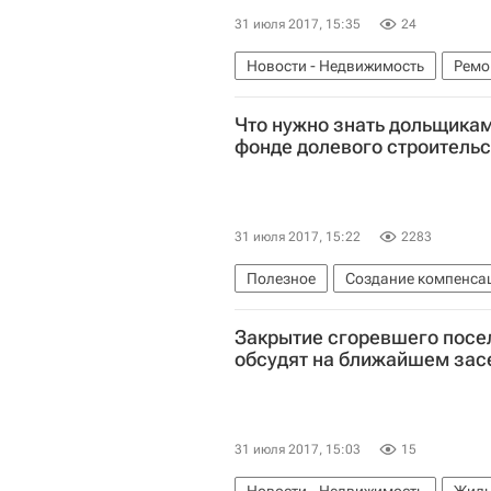
31 июля 2017, 15:35
24
Новости - Недвижимость
Ремо
Московская область (Подмосковь
Что нужно знать дольщика
фонде долевого строительс
31 июля 2017, 15:22
2283
Полезное
Создание компенса
Жилье
Строительство
Доле
Закрытие сгоревшего посе
Полезное – РИА Недвижимость
обсудят на ближайшем зас
31 июля 2017, 15:03
15