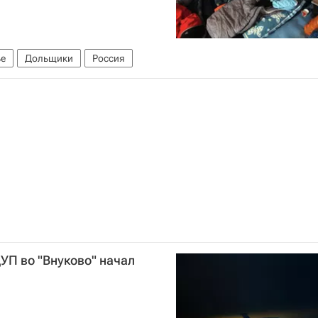
е
Дольщики
Россия
УП во "Внуково" начал
я