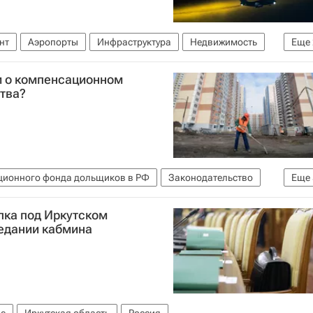
нт
Аэропорты
Инфраструктура
Недвижимость
Еще
е)
Россия
м о компенсационном
тва?
ционного фонда дольщиков в РФ
Законодательство
Еще
вое строительство
Россия
лка под Иркутском
едании кабмина