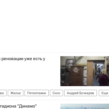
 реновации уже есть у
ва
Жилье
Пятиэтажки
Снос
Андрей Бочкарев
Еще
Расселение пятиэтажек в Москве
Россия
тадиона "Динамо"