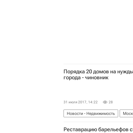
Порядка 20 домов на нужды
города - чиновник
31 июля 2017, 14:22
28
Новости - Недвижимость
Моск
Строительство
Реновация
Реставрацию барельефов с