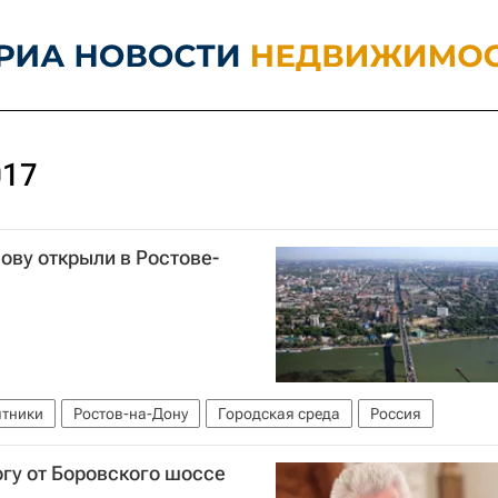
017
ову открыли в Ростове-
тники
Ростов-на-Дону
Городская среда
Россия
гу от Боровского шоссе