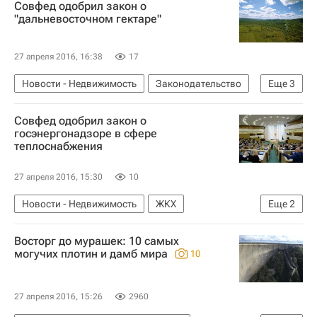
Совфед одобрил закон о
Московская область (Подмосковье)
Россия
"дальневосточном гектаре"
27 апреля 2016, 16:38
17
Новости - Недвижимость
Законодательство
Еще
3
Земельные участки
Совфед одобрил закон о
Выдача "дальневосточного гектара"
Россия
госэнергонадзоре в сфере
теплоснабжения
27 апреля 2016, 15:30
10
Новости - Недвижимость
ЖКХ
Еще
2
Законодательство
Россия
Восторг до мурашек: 10 самых
могучих плотин и дамб мира
10
27 апреля 2016, 15:26
2960