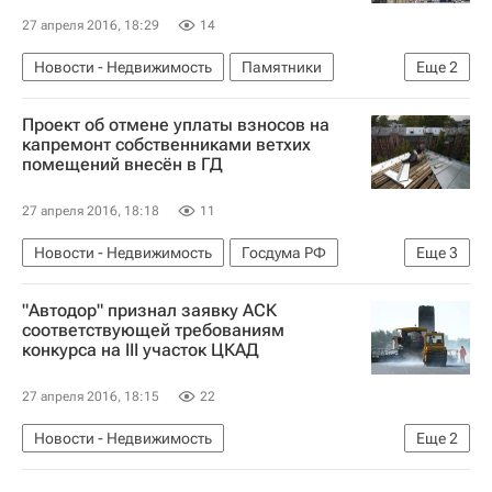
27 апреля 2016, 18:29
14
Новости - Недвижимость
Памятники
Еще
2
Польша
Россия
Проект об отмене уплаты взносов на
капремонт собственниками ветхих
помещений внесён в ГД
27 апреля 2016, 18:18
11
Новости - Недвижимость
Госдума РФ
Еще
3
Капремонт
Жилье
Россия
"Автодор" признал заявку АСК
соответствующей требованиям
конкурса на III участок ЦКАД
27 апреля 2016, 18:15
22
Новости - Недвижимость
Еще
2
Московская область (Подмосковье)
Россия