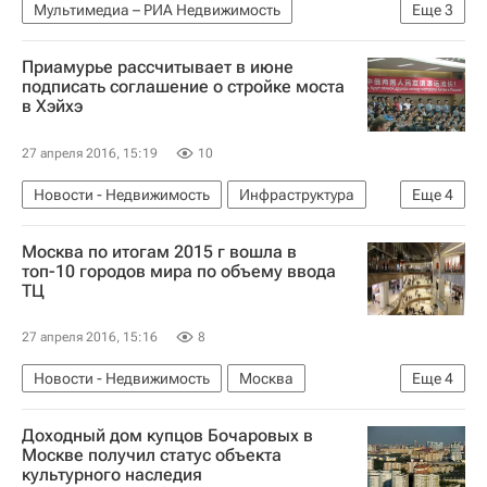
Мультимедиа – РИА Недвижимость
Еще
3
Мультимедиа
Инфраструктура
Приамурье рассчитывает в июне
Архитектура
подписать соглашение о стройке моста
в Хэйхэ
27 апреля 2016, 15:19
10
Новости - Недвижимость
Инфраструктура
Еще
4
Амурская область
Строительство
Мосты
Москва по итогам 2015 г вошла в
Россия
топ-10 городов мира по объему ввода
ТЦ
27 апреля 2016, 15:16
8
Новости - Недвижимость
Москва
Еще
4
Коммерческая недвижимость
Строительство
Доходный дом купцов Бочаровых в
Торговые центры
Россия
Москве получил статус объекта
культурного наследия