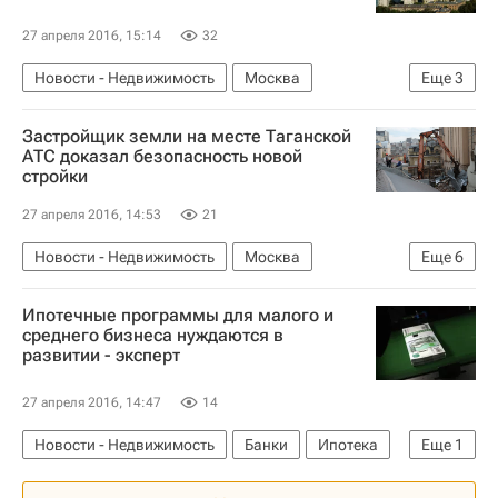
27 апреля 2016, 15:14
32
Новости - Недвижимость
Москва
Еще
3
Памятники
Городская среда
Россия
Застройщик земли на месте Таганской
АТС доказал безопасность новой
стройки
27 апреля 2016, 14:53
21
Новости - Недвижимость
Москва
Еще
6
Памятники
Снос
Архитектура
Ипотечные программы для малого и
Земельные участки
Городская среда
среднего бизнеса нуждаются в
развитии - эксперт
Россия
27 апреля 2016, 14:47
14
Новости - Недвижимость
Банки
Ипотека
Еще
1
Россия