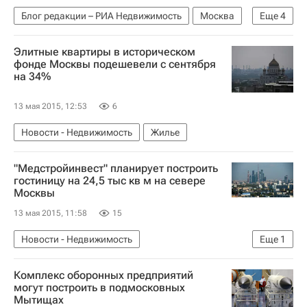
Блог редакции – РИА Недвижимость
Москва
Еще
4
Урбанистика
Марина Заблудовская
Элитные квартиры в историческом
Городская среда
Россия
фонде Москвы подешевели с сентября
на 34%
13 мая 2015, 12:53
6
Новости - Недвижимость
Жилье
"Медстройинвест" планирует построить
гостиницу на 24,5 тыс кв м на севере
Москвы
13 мая 2015, 11:58
15
Новости - Недвижимость
Еще
1
Коммерческая недвижимость
Комплекс оборонных предприятий
могут построить в подмосковных
Мытищах